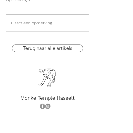
Unkindness can be.
Flow 2.0 - new 
Plaats een opmerking...
improved!
Terug naar alle artikels
Monke Temple Hasselt
Oude Kuringerbaan 93, Hasselt..
Er is veel parkeerplaats aan het gebouw.