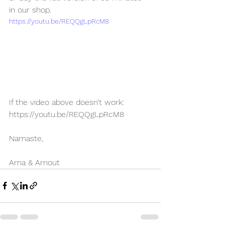
in our shop.
https://youtu.be/REQQgLpRcM8
If the video above doesn’t work:
https://youtu.be/REQQgLpRcM8
Namaste,
Arna & Arnout 