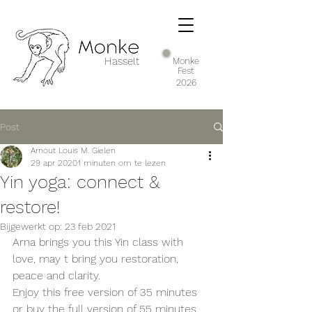
Hasselt
Monke
Fest
2026
Post
Arnout Louis M. Gielen
29 apr 2020
1 minuten om te lezen
Yin yoga: connect &
restore!
Bijgewerkt op:
23 feb 2021
Arna brings you this Yin class with 
love, may t bring you restoration, 
peace and clarity.
Enjoy this free version of 35 minutes 
or buy the full version of 55 minutes 