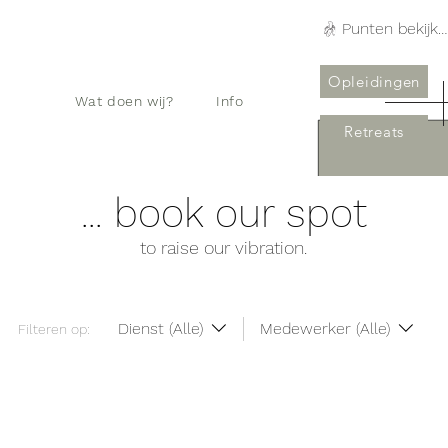
Punten bekijken
Opleidingen
Wat doen wij?
Info
Retreats
... book our spot
to raise our vibration.
Dienst (Alle)
Medewerker (Alle)
Filteren op: