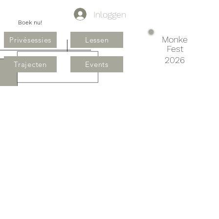
Inloggen
Boek nu!
Monke
Privésessies
Lessen
Fest
2026
Trajecten
Events