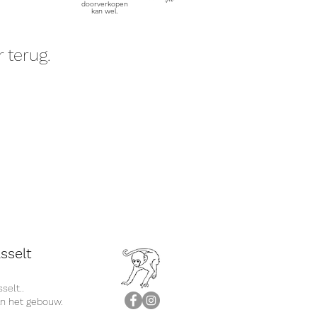
doorverkopen
kan wel.
 terug.
sselt
selt..
an het gebouw.