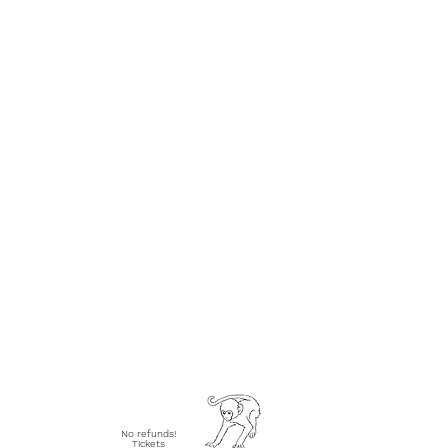
No refunds!
Tickets