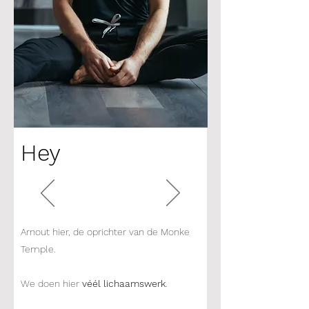
Hey
Arnout hier, de oprichter van de Monke
Temple.
We doen hier
véél lichaamswerk
.