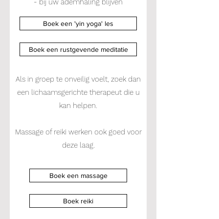
- bij uw ademhaling blijven
Boek een 'yin yoga' les
Boek een rustgevende meditatie
Als in groep te onveilig voelt, zoek dan
een lichaamsgerichte therapeut die u
kan helpen.
Massage of reiki werken ook goed voor
deze laag.
Boek een massage
Boek reiki