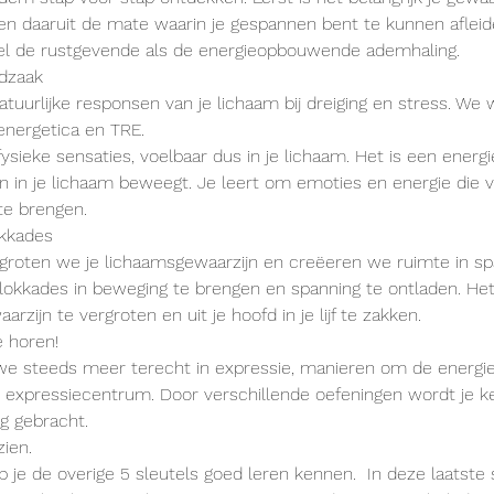
n daaruit de mate waarin je gespannen bent te kunnen afleid
l de rustgevende als de energieopbouwende ademhaling.
odzaak
tuurlijke responsen van je lichaam bij dreiging en stress. We 
energetica en TRE.
ysieke sensaties, voelbaar dus in je lichaam. Het is een energi
n in je lichaam beweegt. Je leert om emoties en energie die va
te brengen.
okkades
groten we je lichaamsgewaarzijn en creëeren we ruimte in sp
lokkades in beweging te brengen en spanning te ontladen. He
rzijn te vergroten en uit je hoofd in je lijf te zakken.
e horen!
e steeds meer terecht in expressie, manieren om de energie 
 expressiecentrum. Door verschillende oefeningen wordt je k
ng gebracht.
zien.
 je de overige 5 sleutels goed leren kennen.  In deze laatste