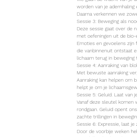
worden van je ademhaling e
Daarna verkennen we zowe
Sessie 3: Beweging als no
Deze sessie gaat over de na
met oefeningen uit de bio-
Emoties en gevoelens zijn f
die vanbinnenuit ontstaat e
lichaam terug in beweging 
Sessie 4: Aanraking van bl
Met bewuste aanraking ver
Aanraking kan helpen om b
helpt je om je lichaamsgewaa
Sessie 5: Geluid. Laat van j
Vanaf deze sleutel komen w
rondgaan. Geluid opent ons
zachte trillingen in bewegi
Sessie 6: Expressie, laat je 
Door de voorbije weken heb