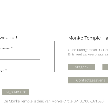
wsbrief!
Monke Temple Ha
ernaam
Oude Kuringerbaan 93, Has
Er is veel parkeerplaats a
Vragen?
oon
Contactgegevens
Sign Me Up!
De Monke Temple is deel van Monke Circle BV (BE1007.371.526)