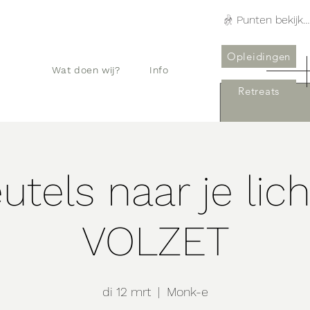
Punten bekijken
Opleidingen
Wat doen wij?
Info
Retreats
eutels naar je li
VOLZET
di 12 mrt
  |  
Monk-e