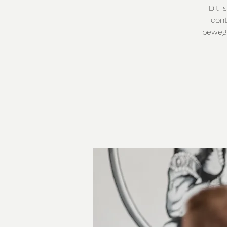
Dit 
cont
bewegi