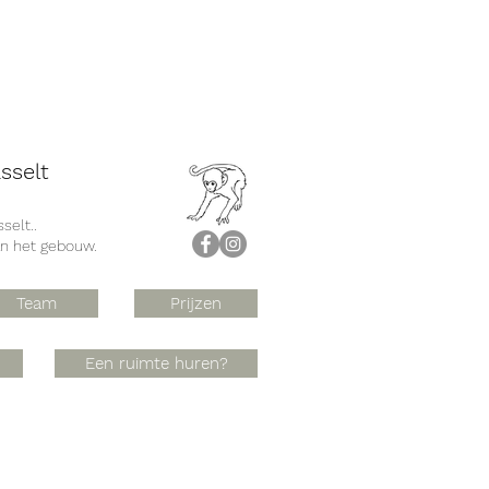
sselt
selt..
an het gebouw.
Team
Prijzen
Een ruimte huren?