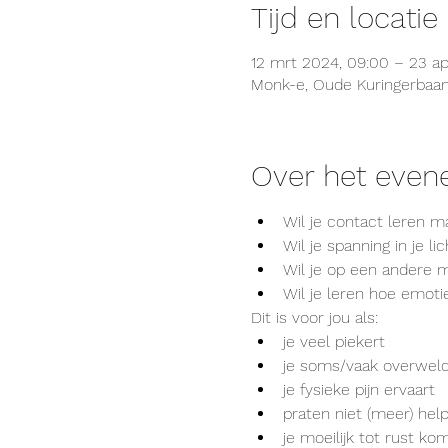
Tijd en locatie
12 mrt 2024, 09:00 – 23 ap
Monk-e, Oude Kuringerbaan 
Over het eve
Wil je contact leren m
Wil je spanning in je 
Wil je op een andere 
Wil je leren hoe emoti
Dit is voor jou als:
je veel piekert
je soms/vaak overweld
je fysieke pijn ervaart
praten niet (meer) hel
je moeilijk tot rust ko