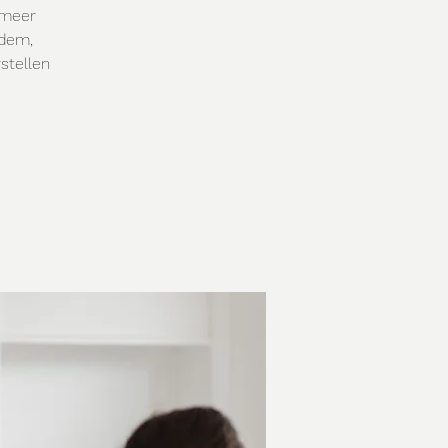
 meer
adem,
stellen