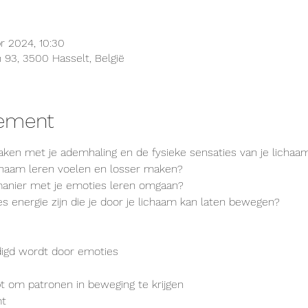
r 2024, 10:30
93, 3500 Hasselt, België
nement
aken met je ademhaling en de fysieke sensaties van je lichaa
lichaam leren voelen en losser maken?
manier met je emoties leren omgaan?
es energie zijn die je door je lichaam kan laten bewegen? 
igd wordt door emoties
pt om patronen in beweging te krijgen
mt