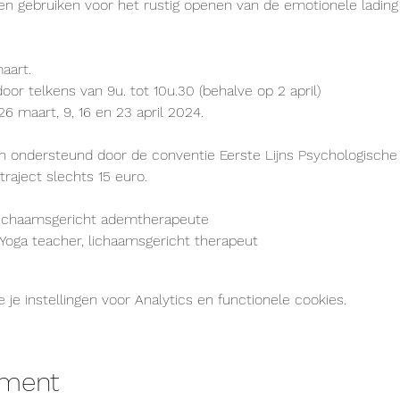
n gebruiken voor het rustig openen van de emotionele lading d
aart.
oor telkens van 9u. tot 10u.30 (behalve op 2 april)
 26 maart, 9, 16 en 23 april 2024.
 ondersteund door de conventie Eerste Lijns Psychologische 
traject slechts 15 euro.
 lichaamsgericht ademtherapeute
 Yoga teacher, lichaamsgericht therapeut
e instellingen voor Analytics en functionele cookies.
ement