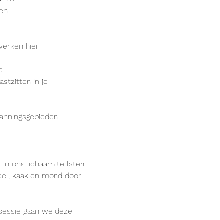
en.
werken hier
e
stzitten in je
anningsgebieden.
t
in ons lichaam te laten 
eel, kaak en mond door 
 sessie gaan we deze 