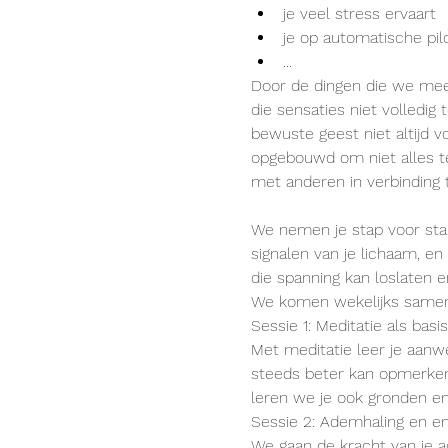
je veel stress ervaart
je op automatische pilo
...
Door de dingen die we mee
die sensaties niet volledig
bewuste geest niet altijd 
opgebouwd om niet alles te
met anderen in verbinding te
We nemen je stap voor stap
signalen van je lichaam, e
die spanning kan loslaten 
We komen wekelijks samen
Sessie 1: Meditatie als basis
Met meditatie leer je aanwez
steeds beter kan opmerken 
leren we je ook gronden en
Sessie 2: Ademhaling en en
We gaan de kracht van je a