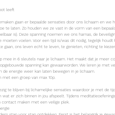
ot leeft
maken gaan er bepaalde sensaties door ons lichaam en we 
 toe te laten. Zo houden we ze vast in de vorm van een bepaal
voelbaar is). Deze spanning noemen we ons harnas, de beveilig
 moeten voelen. Voor een tijd is/was dit nodig, tegelijk houd
 gaan, ons leven echt te leven, te genieten, richting te kiezen.
 mee in 6 sleutels naar je lichaam. Het maakt dat je meer con
n opgebouwde spanning kan gewaarworden. We leren je met ver
en de energie weer kan laten bewegen in je lichaam.
 met een groep van max 10p.
ig te blijven bij lichamelijke sensaties waardoor je met de tij
wat er zich binnen in jou afspeelt. Tijdens meditatieoefening
 contact maken met een veilige plek.
ergie
dem stap voor stap ontdekken. Eerst is het belangrijk je gewaa