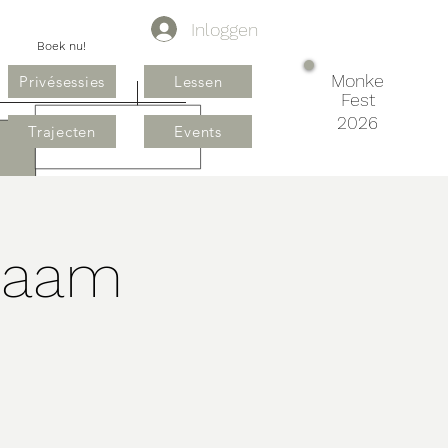
Inloggen
Boek nu!
Monke
Privésessies
Lessen
Fest
2026
Trajecten
Events
chaam