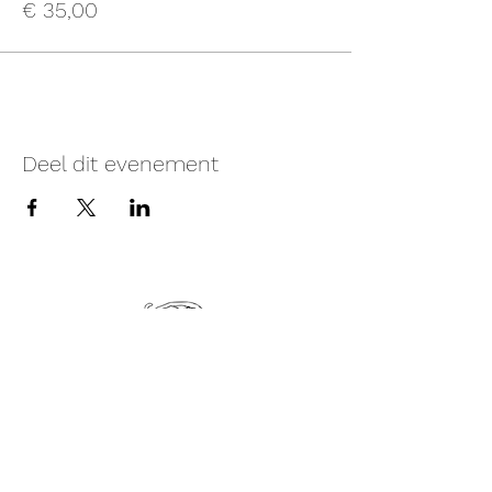
€ 35,00
Deel dit evenement
Monke Temple Hasselt
Oude Kuringerbaan 93, Hasselt..