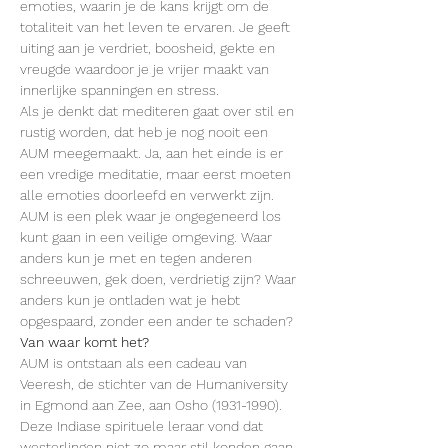
emoties, waarin je de kans krijgt om de 
totaliteit van het leven te ervaren. Je geeft 
uiting aan je verdriet, boosheid, gekte en 
vreugde waardoor je je vrijer maakt van 
innerlijke spanningen en stress.
Als je denkt dat mediteren gaat over stil en 
rustig worden, dat heb je nog nooit een 
AUM meegemaakt. Ja, aan het einde is er 
een vredige meditatie, maar eerst moeten 
alle emoties doorleefd en verwerkt zijn.
AUM is een plek waar je ongegeneerd los 
kunt gaan in een veilige omgeving. Waar 
anders kun je met en tegen anderen 
schreeuwen, gek doen, verdrietig zijn? Waar 
anders kun je ontladen wat je hebt 
opgespaard, zonder een ander te schaden?
Van waar komt het?
AUM is ontstaan als een cadeau van 
Veeresh, de stichter van de Humaniversity 
in Egmond aan Zee, aan Osho (1931-1990). 
Deze Indiase spirituele leraar vond dat 
westerlingen niet zo maar stil konden gaan 