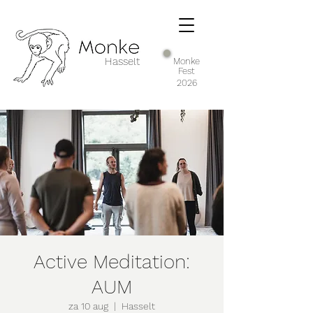
Hasselt
Monke
Fest
2026
Active Meditation:
AUM
za 10 aug
  |  
Hasselt