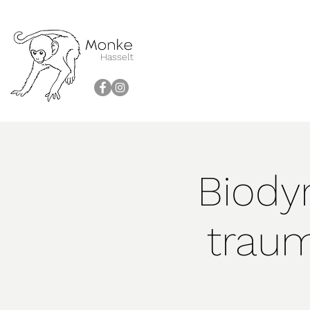
Hasselt
Biody
trau