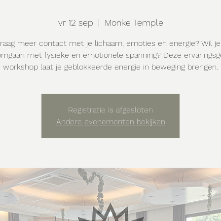
vr 12 sep
  |  
Monke Temple
graag meer contact met je lichaam, emoties en energie? Wil j
omgaan met fysieke en emotionele spanning? Deze ervaringsg
workshop laat je geblokkeerde energie in beweging brengen.
Registratie is afgesloten
Andere evenementen bekijken