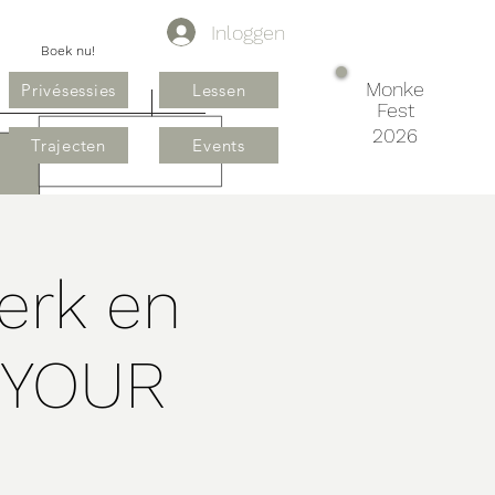
Inloggen
Boek nu!
Monke
Privésessies
Lessen
Fest
2026
Trajecten
Events
erk en
 YOUR