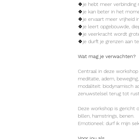
🍀je hebt meer verbinding 
🍀je kan beter in het mome
🍀je ervaart meer vrijheid
🍀je leert opgebouwde, die
🍀je veerkracht wordt grot
🍀je durft je grenzen aan te
Wat mag je verwachten?
Centraal in deze workshop
meditatie, adem, beweging, 
modaliteit: biodynamisch 
zenuwstelsel terug tot rus
Deze workshop is gericht op
billen, hamstrings, benen. 
Emotioneel: durf ik mijn se
Voor jou als