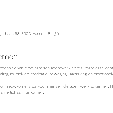
erbaan 93, 3500 Hasselt, België
nement
 techniek van biodynamisch ademwerk en traumarelease cent
ing, muziek en meditatie, beweging,  aanraking en emotionele
oor nieuwkomers als voor mensen die ademwerk al kennen. H
van je lichaam te komen.