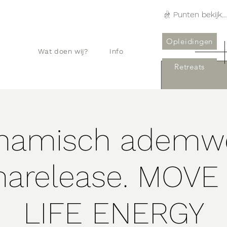
Punten bekijken
Opleidingen
Wat doen wij?
Info
Retreats
namisch ademw
marelease. MOVE
LIFE ENERGY