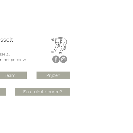
sselt
selt..
an het gebouw.
Team
Prijzen
Een ruimte huren?