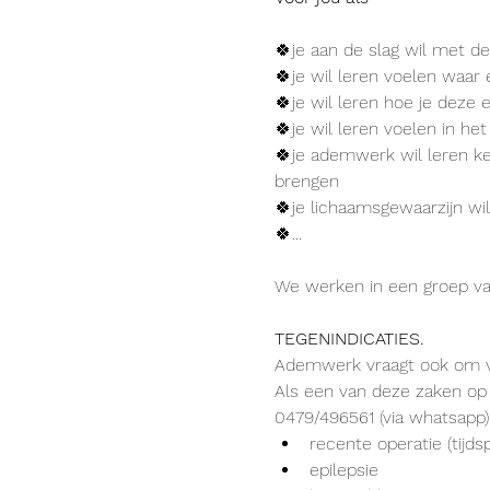
🍀je aan de slag wil met d
🍀je wil leren voelen waar 
🍀je wil leren hoe je deze 
🍀je wil leren voelen in he
🍀je ademwerk wil leren ke
brengen
🍀je lichaamsgewaarzijn wi
🍀...
We werken in een groep va
TEGENINDICATIES.
Ademwerk vraagt ook om vo
Als een van deze zaken op
0479/496561 (via whatsapp)
recente operatie (tijd
epilepsie