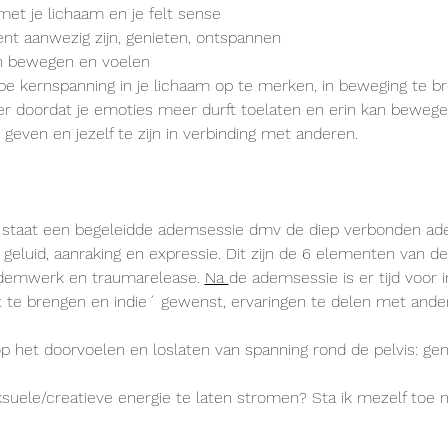
met je lichaam en je felt sense
nt aanwezig zijn, genieten, ontspannen
 in bewegen en voelen
pe kernspanning in je lichaam op te merken, in beweging te br
er doordat je emoties meer durft toelaten en erin kan beweg
 geven en jezelf te zijn in verbinding met anderen.
 staat een begeleidde ademsessie dmv de diep verbonden ad
geluid, aanraking en expressie. Dit zijn de 6 elementen van d
ademwerk en traumarelease. 
Na 
de ademsessie is er tijd voor i
t te brengen en indie´ gewenst, ervaringen te delen met ande
 het doorvoelen en loslaten van spanning rond de pelvis: geni
ksuele/creatieve energie te laten stromen? Sta ik mezelf toe 