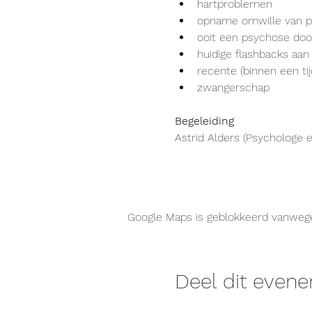
hartproblemen
opname omwille van p
ooit een psychose do
huidige flashbacks aan
recente (binnen een t
zwangerschap
Begeleiding
Astrid Alders (Psychologe e
Google Maps is geblokkeerd vanwege j
Deel dit even