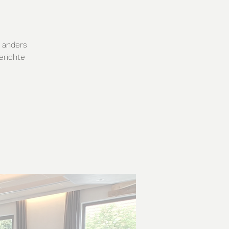
e anders
erichte