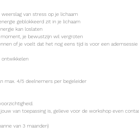
e weerslag van stress op je lichaam
energie geblokkeerd zit in je lichaam
energie kan loslaten
t moment, je bewustzijn wil vergroten
nnen of je voelt dat het nog eens tijd is voor een ademsessie
l ontwikkelen
n max. 4/5 deelnemers per begeleider
orzichtigheid.
 jouw van toepassing is, gelieve voor de workshop even cont
spanne van 3 maanden)