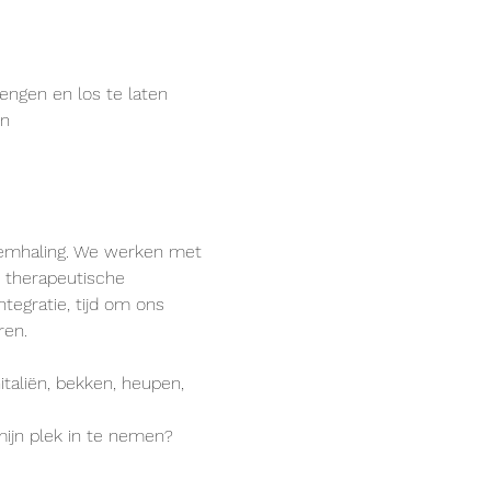
engen en los te laten
en
emhaling. We werken met 
e therapeutische 
ntegratie, tijd om ons 
ren.
taliën, bekken, heupen, 
mijn plek in te nemen?