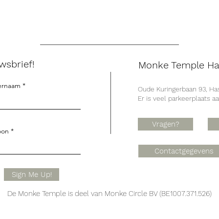
wsbrief!
Monke Temple Ha
ernaam
Oude Kuringerbaan 93, Has
Er is veel parkeerplaats a
Vragen?
oon
Contactgegevens
Sign Me Up!
De Monke Temple is deel van Monke Circle BV (BE1007.371.526)