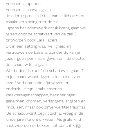
Ademen is openen.
Ademen is aanwezig zijn.
Je adem spreekt de taal van je lichaam en 
maakt verbinding met de ziel.
Tijdens het ademwerk dat ik breng gaan we 
reizen door de schatkaart van de ziel ( 
ontworpen door Lars Faber). 
Dit in een setting waar veiligheid en 
vertrouwen de basis is. Zonder dit kan je 
jezelf geen permissie geven om de diepte, 
de schaduw in te gaan. 
Wat bedoel ik met “ de schaduw in gaan ”?
In je schaduwkant liggen alle stukjes van 
jezelf verborgen die afgewezen en 
onderdrukt zijn. Zoals emoties, 
karaktereigenschappen, herinneringen, 
geheimen, dromen, verlangens, angsten en 
impulsen, maar ook (onverwerkte) trauma’s.
 Je schaduwkant begint zich al vroeg in de 
kinderjaren te ontwikkelen. Als jij als kind 
met woorden of blikken het bericht krijgt 