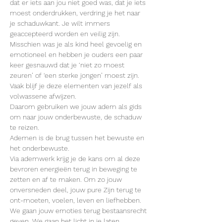
dat er iets aan jou niet goed was, dat je iets 
moest onderdrukken, verdring je het naar 
je schaduwkant. Je wilt immers 
geaccepteerd worden en veilig zijn. 
Misschien was je als kind heel gevoelig en 
emotioneel en hebben je ouders een paar 
keer gesnauwd dat je ‘niet zo moest 
zeuren’ of ‘een sterke jongen’ moest zijn. 
Vaak blijf je deze elementen van jezelf als 
volwassene afwijzen. 
Daarom gebruiken we jouw adem als gids 
om naar jouw onderbewuste, de schaduw 
te reizen. 
Ademen is de brug tussen het bewuste en 
het onderbewuste. 
Via ademwerk krijg je de kans om al deze 
bevroren energieën terug in beweging te 
zetten en af te maken. Om zo jouw 
onversneden deel, jouw pure Zijn terug te 
ont-moeten, voelen, leven en liefhebben. 
We gaan jouw emoties terug bestaansrecht 
geven. We gaan het licht in je laten 