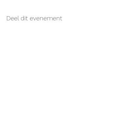
Deel dit evenement
Monke Temple Hasselt
Oude Kuringerbaan 93, Hasselt..
Er is veel parkeerplaats aan het gebouw.
Team
Prijzen
Vragen?