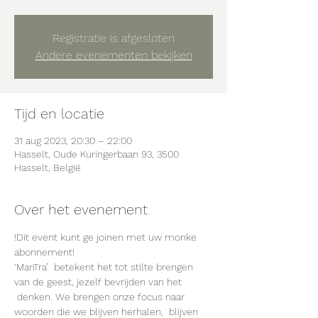
Registratie is afgesloten
Andere evenementen bekijken
Tijd en locatie
31 aug 2023, 20:30 – 22:00
Hasselt, Oude Kuringerbaan 93, 3500
Hasselt, België
Over het evenement
!Dit event kunt ge joinen met uw monke 
abonnement!
‘ManTra’  betekent het tot stilte brengen 
van de geest, jezelf bevrijden van het 
 denken. We brengen onze focus naar 
woorden die we blijven herhalen,  blijven 