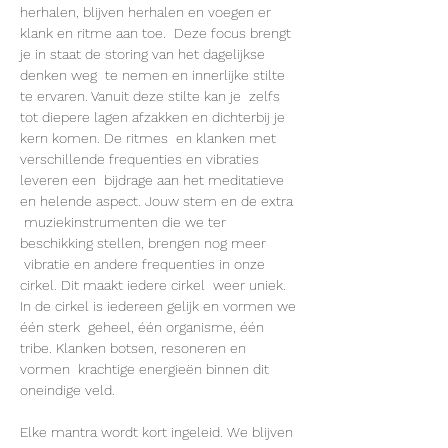
herhalen, blijven herhalen en voegen er 
klank en ritme aan toe.  Deze focus brengt 
je in staat de storing van het dagelijkse 
denken weg  te nemen en innerlijke stilte 
te ervaren. Vanuit deze stilte kan je  zelfs 
tot diepere lagen afzakken en dichterbij je 
kern komen. De ritmes  en klanken met 
verschillende frequenties en vibraties 
leveren een  bijdrage aan het meditatieve 
en helende aspect. Jouw stem en de extra 
 muziekinstrumenten die we ter 
beschikking stellen, brengen nog meer 
 vibratie en andere frequenties in onze 
cirkel. Dit maakt iedere cirkel  weer uniek. 
In de cirkel is iedereen gelijk en vormen we 
één sterk  geheel, één organisme, één 
tribe. Klanken botsen, resoneren en 
vormen  krachtige energieën binnen dit 
oneindige veld. 

Elke mantra wordt kort ingeleid. We blijven 