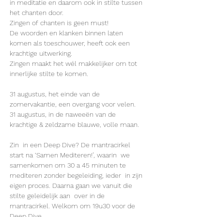
in meditatie en daarom ook in stilte tussen 
het chanten door.
Zingen of chanten is geen must! 

De woorden en klanken binnen laten 
komen als toeschouwer, heeft ook een 
krachtige uitwerking. 

Zingen maakt het wél makkelijker om tot 
innerlijke stilte te komen. 

31 augustus, het einde van de 
zomervakantie, een overgang voor velen. 

31 augustus, in de naweeën van de 
krachtige & zeldzame blauwe, volle maan. 

Zin  in een Deep Dive? De mantracirkel 
start na ‘Samen Mediteren!’, waarin  we 
samenkomen om 30 a 45 minuten te 
mediteren zonder begeleiding, ieder  in zijn 
eigen proces. Daarna gaan we vanuit die 
stilte geleidelijk aan  over in de 
mantracirkel. Welkom om 19u30 voor de 
Deep Dive. 
