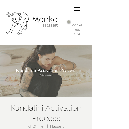
Hasselt
Monke
Fest
2026
Kundalini Activation
Process
di 21 mei
  |  
Hasselt