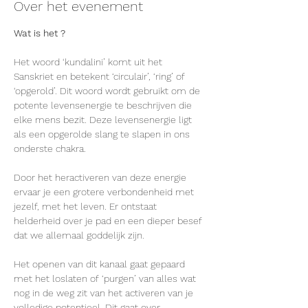
Over het evenement
Wat is het ?
Het woord ‘kundalini’ komt uit het 
Sanskriet en betekent ‘circulair’, ‘ring’ of 
‘opgerold’. Dit woord wordt gebruikt om de 
potente levensenergie te beschrijven die 
elke mens bezit. Deze levensenergie ligt 
als een opgerolde slang te slapen in ons 
onderste chakra.

​Door het heractiveren van deze energie 
ervaar je een grotere verbondenheid met 
jezelf, met het leven. Er ontstaat 
helderheid over je pad en een dieper besef 
dat we allemaal goddelijk zijn.

Het openen van dit kanaal gaat gepaard 
met het loslaten of ‘purgen’ van alles wat 
nog in de weg zit van het activeren van je 
volledige potentieel. Dit gaat over 