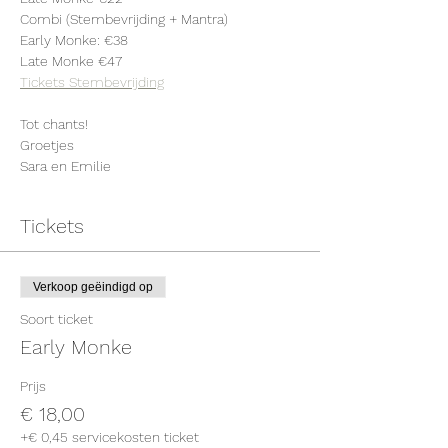
Combi (Stembevrijding + Mantra)
Early Monke: €38
Late Monke €47
Tickets Stembevrijding
Tot chants!
Groetjes
Sara en Emilie
Tickets
Verkoop geëindigd op
Soort ticket
Early Monke
Prijs
€ 18,00
+€ 0,45 servicekosten ticket