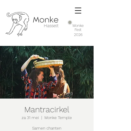
Hasselt
Monke
Fest
2026
Mantracirkel
za 31 mei
  |  
Monke Temple
Samen chanten