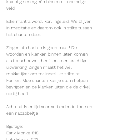
krachtige energieën binnen dit oneindige 
veld.
Elke mantra wordt kort ingeleid. We blijven 
in meditatie en daarom ook in stilte tussen 
het chanten door.
Zingen of chanten is geen must! De 
woorden en klanken binnen laten komen 
als toeschouwer, heeft ook een krachtige 
uitwerking. Zingen maakt het wél 
makkelijker om tot innerlijke stilte te 
komen. Mee chanten kan je stem helpen 
bevrijden en de klanken uiten die de cirkel 
nodig heeft
Achteraf is er tijd voor verbindende thee en 
een nababbeltje
Bijdrage:
Early Monke €18
Late Monke €22