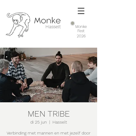
Hasselt
Monke
Fest
2026
MEN TRIBE
di 25 jun
  |  
Hasselt
Verbinding met mannen en met jezelf door