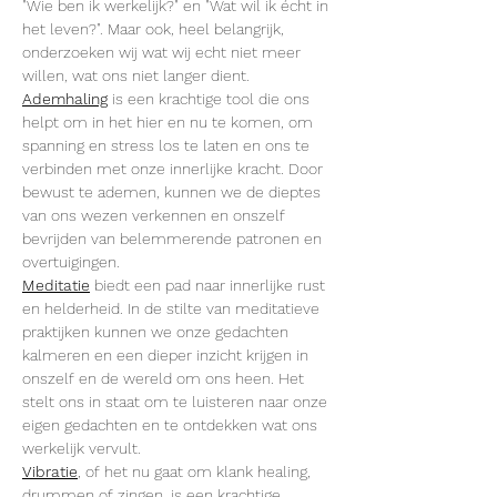
"Wie ben ik werkelijk?" en "Wat wil ik écht in 
het leven?". Maar ook, heel belangrijk, 
onderzoeken wij wat wij echt niet meer 
willen, wat ons niet langer dient.
Ademhaling
 is een krachtige tool die ons 
helpt om in het hier en nu te komen, om 
spanning en stress los te laten en ons te 
verbinden met onze innerlijke kracht. Door 
bewust te ademen, kunnen we de dieptes 
van ons wezen verkennen en onszelf 
bevrijden van belemmerende patronen en 
overtuigingen.
Meditatie
 biedt een pad naar innerlijke rust 
en helderheid. In de stilte van meditatieve 
praktijken kunnen we onze gedachten 
kalmeren en een dieper inzicht krijgen in 
onszelf en de wereld om ons heen. Het 
stelt ons in staat om te luisteren naar onze 
eigen gedachten en te ontdekken wat ons 
werkelijk vervult.
Vibratie
, of het nu gaat om klank healing, 
drummen of zingen, is een krachtige 