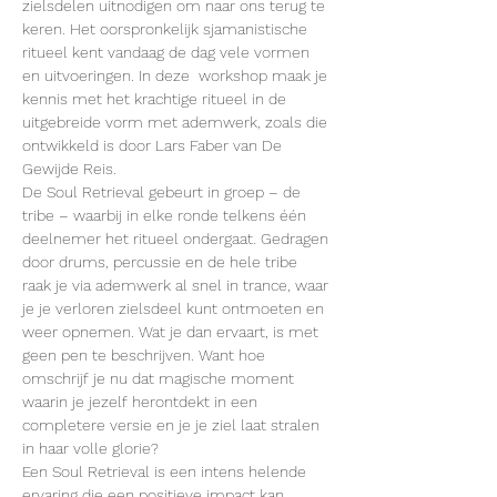
zielsdelen uitnodigen om naar ons terug te 
keren. Het oorspronkelijk sjamanistische 
ritueel kent vandaag de dag vele vormen 
en uitvoeringen. In deze  workshop maak je 
kennis met het krachtige ritueel in de 
uitgebreide vorm met ademwerk, zoals die 
ontwikkeld is door Lars Faber van De 
Gewijde Reis.
De Soul Retrieval gebeurt in groep – de 
tribe – waarbij in elke ronde telkens één 
deelnemer het ritueel ondergaat. Gedragen 
door drums, percussie en de hele tribe 
raak je via ademwerk al snel in trance, waar 
je je verloren zielsdeel kunt ontmoeten en 
weer opnemen. Wat je dan ervaart, is met 
geen pen te beschrijven. Want hoe 
omschrijf je nu dat magische moment 
waarin je jezelf herontdekt in een 
completere versie en je je ziel laat stralen 
in haar volle glorie?
Een Soul Retrieval is een intens helende 
ervaring die een positieve impact kan 