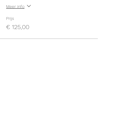
Meer info
Prijs
€ 125,00
Deel dit evenement