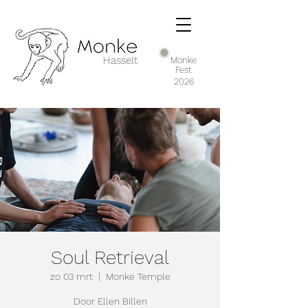
Hasselt
Monke
Fest
2026
Soul Retrieval
zo 03 mrt
  |  
Monke Temple
Door Ellen Billen