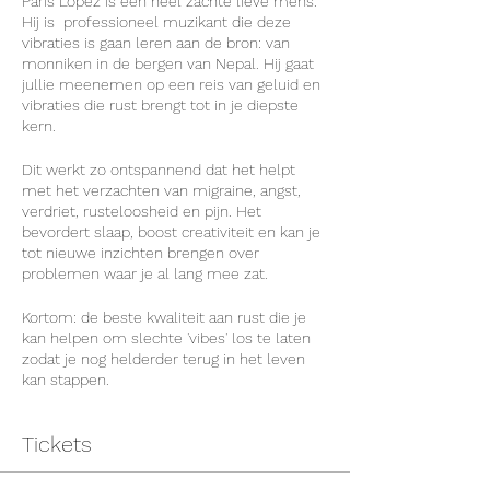
Paris Lopez is een heel zachte lieve mens.
Hij is professioneel muzikant die deze
vibraties is gaan leren aan de bron: van
monniken in de bergen van Nepal. Hij gaat
jullie meenemen op een reis van geluid en
vibraties die rust brengt tot in je diepste
kern.
Dit werkt zo ontspannend dat het helpt
met het verzachten van migraine, angst,
verdriet, rusteloosheid en pijn. Het
bevordert slaap, boost creativiteit en kan je
tot nieuwe inzichten brengen over
problemen waar je al lang mee zat.
Kortom: de beste kwaliteit aan rust die je
kan helpen om slechte 'vibes' los te laten
zodat je nog helderder terug in het leven
kan stappen.
Tickets