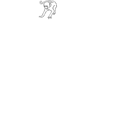
Monke Temple Hasselt
Oude Kuringerbaan 93, Hasselt..
Er is veel parkeerplaats aan het gebouw.
Team
Prijzen
Vragen?
Contactgegevens
Een ruimte huren?
De Monke Temple is deel van Monke Circle BV
(BE1007.371.526)