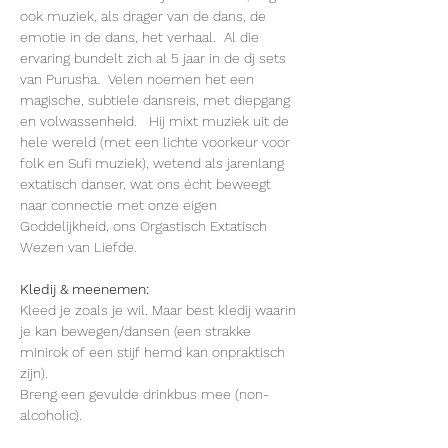
ook muziek, als drager van de dans, de 
emotie in de dans, het verhaal.  Al die 
ervaring bundelt zich al 5 jaar in de dj sets 
van Purusha.  Velen noemen het een 
magische, subtiele dansreis, met diepgang 
en volwassenheid.   Hij mixt muziek uit de 
hele wereld (met een lichte voorkeur voor 
folk en Sufi muziek), wetend als jarenlang 
extatisch danser, wat ons écht beweegt 
naar connectie met onze eigen 
Goddelijkheid, ons Orgastisch Extatisch 
Wezen van Liefde.
Kledij & meenemen:
Kleed je zoals je wil. Maar best kledij waarin 
je kan bewegen/dansen (een strakke 
minirok of een stijf hemd kan onpraktisch 
zijn).
Breng een gevulde drinkbus mee (non-
alcoholic).