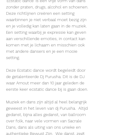
'Ecstatic dance' is een vrije vorm van dans 
zonder praten, drugs, alcohol en schoenen.
Deze richtlijnen creëren een setting 
waarbinnen je niet verbaal moet bezig zijn 
en je volledig kan laten gaan in de muziek. 
Een setting waarbij je expressie kan geven 
aan verschillende emoties, in contact kan 
komen met je lichaam en misschien ook 
met andere dansers en je een mooie 
setting.
Deze Ecstatic dance wordt begeleidt door 
de getalenteerde Dj Purusha. Dit is de DJ 
waar Arnout meer dan 10 jaar geleden de 
eerste keer ecstatic dance bij is gaan doen. 
Muziek en dans zijn altijd al heel belangrijk 
geweest in het leven van dj Purusha.  Altijd 
gedanst, bijna alles gedanst, van ballroom 
over folk, naar vele vormen van Sacrale 
Dans, dans als uiting van ons unieke en 
authentieke Bewust Zijn.  Wie danst, zegt 