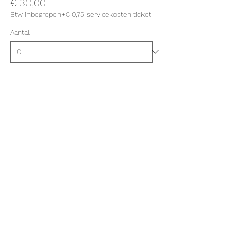
€ 30,00
Btw inbegrepen
+€ 0,75 servicekosten ticket
Aantal
Totaal
€ 0,00
Betalen
Deel dit evenement