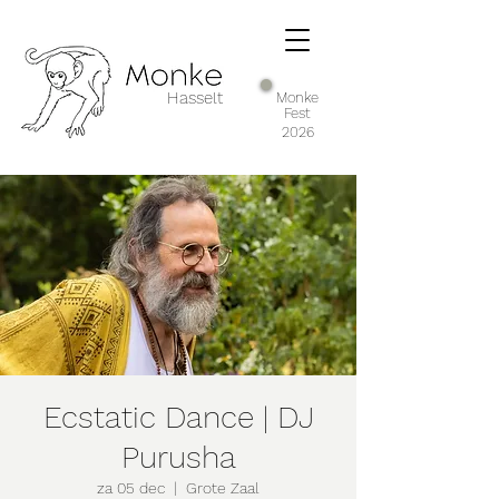
Hasselt
Monke
Fest
2026
Ecstatic Dance | DJ
Purusha
za 05 dec
  |  
Grote Zaal