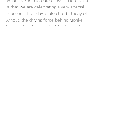
What makes this edition even more unique 
is that we are celebrating a very special 
moment. That day is also the birthday of 
Arnout, the driving force behind Monke! 
Without his vision and driving force, this 
beautiful place would not exist. Together 
with him, we celebrate life, the 
community, and the transformative power 
of this gathering.
Lot of love,
SHAKAPA MOVEMENT
ALPACO: BE 0633.819.576
Deel dit evenement