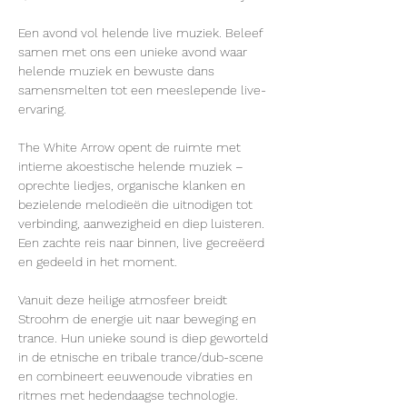
Een avond vol helende live muziek. Beleef 
samen met ons een unieke avond waar 
helende muziek en bewuste dans 
samensmelten tot een meeslepende live-
ervaring.
The White Arrow opent de ruimte met 
intieme akoestische helende muziek – 
oprechte liedjes, organische klanken en 
bezielende melodieën die uitnodigen tot 
verbinding, aanwezigheid en diep luisteren. 
Een zachte reis naar binnen, live gecreëerd 
en gedeeld in het moment.
Vanuit deze heilige atmosfeer breidt 
Stroohm de energie uit naar beweging en 
trance. Hun unieke sound is diep geworteld 
in de etnische en tribale trance/dub-scene 
en combineert eeuwenoude vibraties en 
ritmes met hedendaagse technologie. 