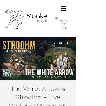
Hasselt
Monke
Fest
2026
The White Arrow &
Stroohm - Live
Medicine Ceremony