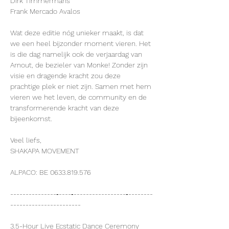
Dirk Timmermans
Frank Mercado Avalos
Wat deze editie nóg unieker maakt, is dat 
we een heel bijzonder moment vieren. Het 
is die dag namelijk ook de verjaardag van 
Arnout, de bezieler van Monke! Zonder zijn 
visie en dragende kracht zou deze 
prachtige plek er niet zijn. Samen met hem 
vieren we het leven, de community en de 
transformerende kracht van deze 
bijeenkomst.
Veel liefs,
SHAKAPA MOVEMENT
ALPACO: BE 0633.819.576
---------------‐----‐-----------------‐--------
-----------------------
3.5-Hour Live Ecstatic Dance Ceremony