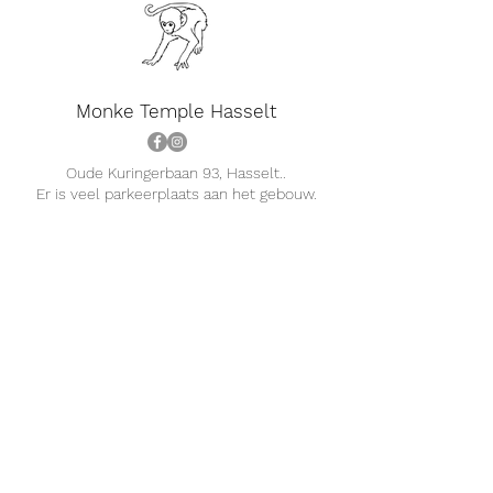
Monke Temple Hasselt
Oude Kuringerbaan 93, Hasselt..
Er is veel parkeerplaats aan het gebouw.
Team
Prijzen
Vragen?
Contactgegevens
Een ruimte huren?
De Monke Temple is deel van Monke Circle BV
(BE1007.371.526)