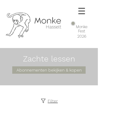
Hasselt
Monke
Fest
2026
Zachte lessen
Abonnementen bekijken & kopen
Filter