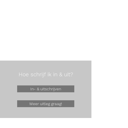
Hoe schrijf ik in & uit?
In- & uitschrijven
Meer uitleg graag!