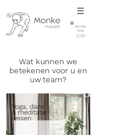
Hasselt
Monke
Fest
2026
Wat kunnen we
betekenen voor u en
uw team?
Yoga, dans
& meditatie
lessen