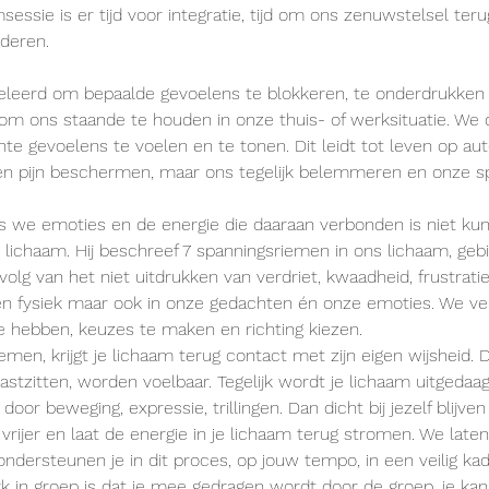
sie is er tijd voor integratie, tijd om ons zenuwstelsel teru
deren.
leerd om bepaalde gevoelens te blokkeren, te onderdrukken o
m ons staande te houden in onze thuis- of werksituatie. We du
 gevoelens te voelen en te tonen. Dit leidt tot leven op aut
en pijn beschermen, maar ons tegelijk belemmeren en onze s
als we emoties en de energie die daaraan verbonden is niet kun
lichaam. Hij beschreef 7 spanningsriemen in ons lichaam, geb
lg van het niet uitdrukken van verdriet, kwaadheid, frustratie
alleen fysiek maar ook in onze gedachten én onze emoties. We ve
 te hebben, keuzes te maken en richting kiezen.
en, krijgt je lichaam terug contact met zijn eigen wijsheid. D
astzitten, worden voelbaar. Tegelijk wordt je lichaam uitgeda
oor beweging, expressie, trillingen. Dan dicht bij jezelf blijven
vrijer en laat de energie in je lichaam terug stromen. We lat
dersteunen je in dit proces, op jouw tempo, in een veilig kad
 in groep is dat je mee gedragen wordt door de groep, je ka