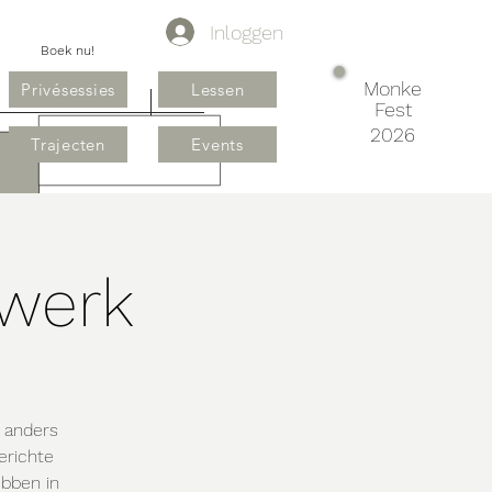
Inloggen
Boek nu!
Monke
Privésessies
Lessen
Fest
2026
Trajecten
Events
werk
e anders
erichte
ebben in