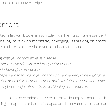
 93, 3500 Hasselt, België
nement
 techniek van biodynamisch ademwerk en traumarelease cent
ling, muziek en meditatie, beweging,  aanraking en emoti
m dichter bij de wijsheid van je lichaam te komen.
g met je lichaam en je felt sense
ment aanwezig zijn, genieten, ontspannen
id in bewegen en voelen
iepe kernspanning in je lichaam op te merken, in beweging te 
oter doordat je emoties meer durft toelaten en erin kan bew
 te geven en jezelf te zijn in verbinding met anderen
 staat een begeleidde ademsessie dmv de diep verbonden a
ing  te op - en ontladen in bepaalde delen van ons lichaam en