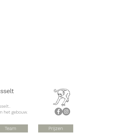
sselt
selt..
an het gebouw.
Team
Prijzen