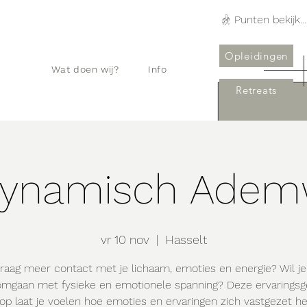
Punten bekijken
Opleidingen
Wat doen wij?
Info
Retreats
dynamisch Adem
vr 10 nov
  |  
Hasselt
graag meer contact met je lichaam, emoties en energie? Wil j
omgaan met fysieke en emotionele spanning? Deze ervaringsg
p laat je voelen hoe emoties en ervaringen zich vastgezet h