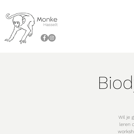
Hasselt
Bio
Wil je 
leren 
worksho