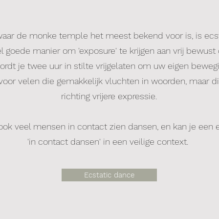
aar de monke temple het meest bekend voor is, is ecst
l goede manier om 'exposure' te krijgen​​
aan vrij bewust
ordt je twee uur in stilte vrijgelaten om uw eigen beweg
oor velen die gemakkelijk vluchten in woorden, maar dit
richting vrijere expressie.
 ook veel mensen in contact zien dansen, en kan je een 
'in contact dansen' in een veilige context.
Ecstatic dance