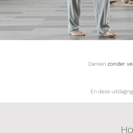
Dansen
zonder ve
En deze uitdaging
Wanneer we
Ho