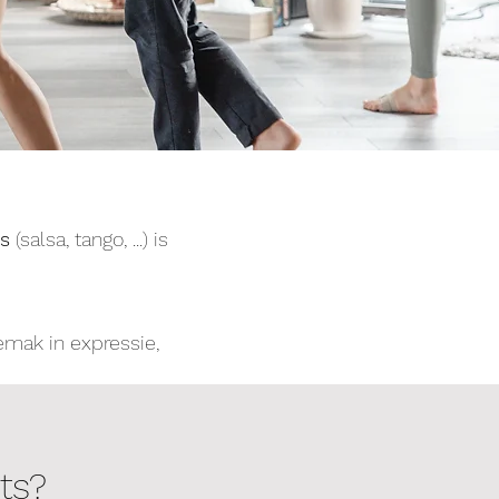
s
(salsa, tango, ...) is
emak in expressie,
hten staat.
ts?