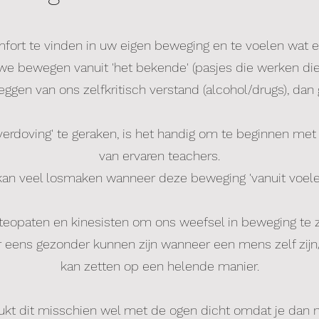
mfort te vinden in uw eigen beweging en te voelen wat 
we bewegen vanuit 'het bekende' (pasjes die werken die 
ggen van ons zelfkritisch verstand (alcohol/drugs), dan 
'verdoving' te geraken, is het handig om te beginnen me
van ervaren teachers.
an veel losmaken wanneer deze beweging 'vanuit voelen
steopaten en kinesisten om ons weefsel in beweging te z
r eens gezonder kunnen zijn wanneer een mens zelf zijn
kan zetten op een helende manier.
 lukt dit misschien wel met de ogen dicht omdat je dan m