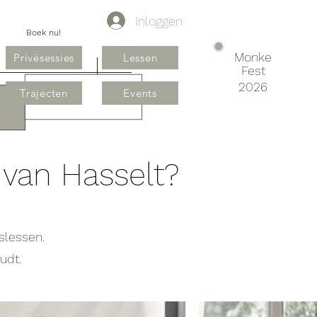
Inloggen
Boek nu!
Monke
Privésessies
Lessen
Fest
2026
Trajecten
Events
van Hasselt?
slessen.
udt.