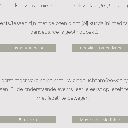
at denken ze wel niet van me als ik zo klungelig bewee
s/lessen zijn met de ogen dicht (bij kundalini meditati
trancedance is geblinddoekt):
Osho Kundalini
Kundalini Trancedance
 eerst meer verbinding met uw eigen lichaam/beweging
en. Bij de onderstaande events leer je eerst op jezelf t
met jezelf te bewegen.
Biodanza
Movement Medicine