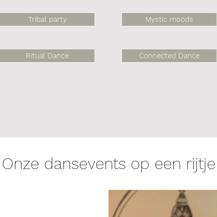
Tribal party
Mystic moods
Ritual Dance
Connected Dance
Onze dansevents op een rijtje