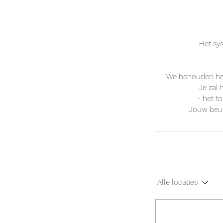
Het sy
We behouden het 
Je zal 
- het t
Jouw beur
Alle locaties