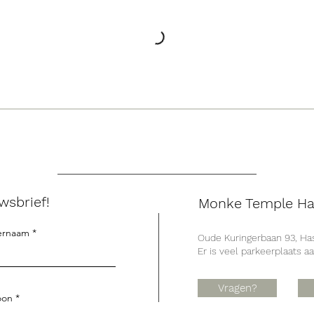
wsbrief!
Monke Temple Ha
ernaam
Oude Kuringerbaan 93, Has
Er is veel parkeerplaats a
Vragen?
oon