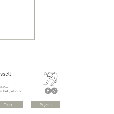
sselt
selt..
an het gebouw.
Team
Prijzen