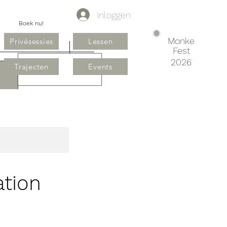
Inloggen
Boek nu!
Monke
Privésessies
Lessen
Fest
2026
Trajecten
Events
tion