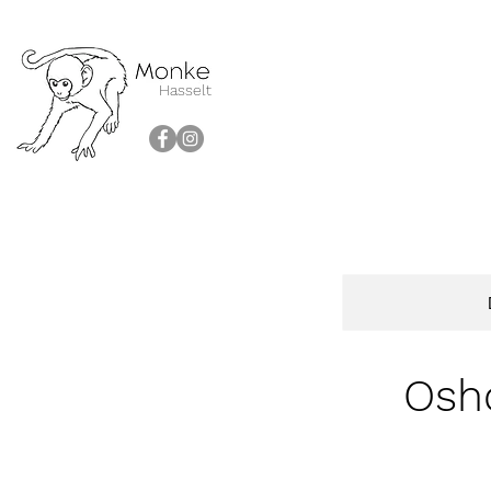
Hasselt
Osh