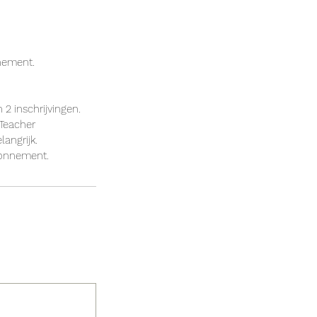
nement.
2 inschrijvingen.
 Teacher
angrijk.
bonnement.