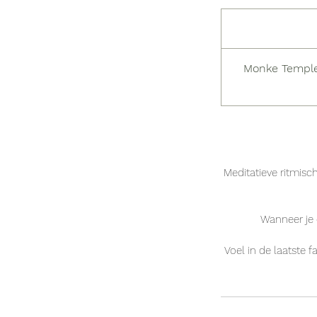
Vanaf
12
euro
Monke Templ
Meditatieve ritmisc
Wanneer je d
Voel in de laatste 