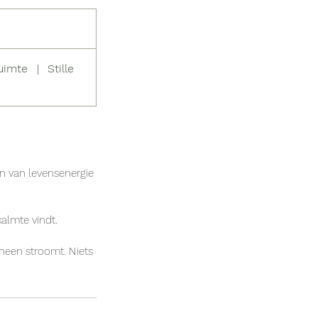
uimte
|
Stille
on van levensenergie
kalmte vindt.
 heen stroomt. Niets