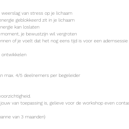
e weerslag van stress op je lichaam
energie geblokkeerd zit in je lichaam
energie kan loslaten
t moment, je bewustzijn wil vergroten
nnen of je voelt dat het nog eens tijd is voor een ademsessie
l ontwikkelen
n max. 4/5 deelnemers per begeleider
orzichtigheid.
 jouw van toepassing is, gelieve voor de workshop even cont
spanne van 3 maanden)