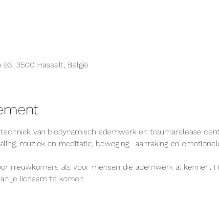
 93, 3500 Hasselt, België
nement
 techniek van biodynamisch ademwerk en traumarelease cent
ing, muziek en meditatie, beweging,  aanraking en emotionele
oor nieuwkomers als voor mensen die ademwerk al kennen. H
van je lichaam te komen.