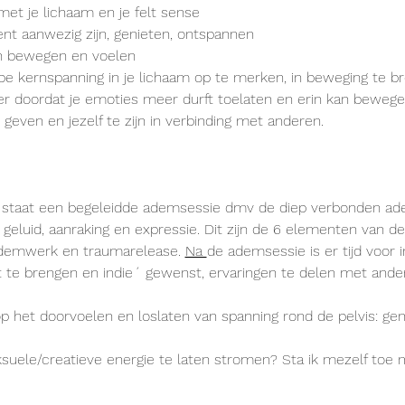
met je lichaam en je felt sense
nt aanwezig zijn, genieten, ontspannen
 in bewegen en voelen
pe kernspanning in je lichaam op te merken, in beweging te br
er doordat je emoties meer durft toelaten en erin kan beweg
 geven en jezelf te zijn in verbinding met anderen.
 staat een begeleidde ademsessie dmv de diep verbonden ad
geluid, aanraking en expressie. Dit zijn de 6 elementen van d
ademwerk en traumarelease. 
Na 
de ademsessie is er tijd voor i
t te brengen en indie´ gewenst, ervaringen te delen met ande
 het doorvoelen en loslaten van spanning rond de pelvis: geni
ksuele/creatieve energie te laten stromen? Sta ik mezelf toe 