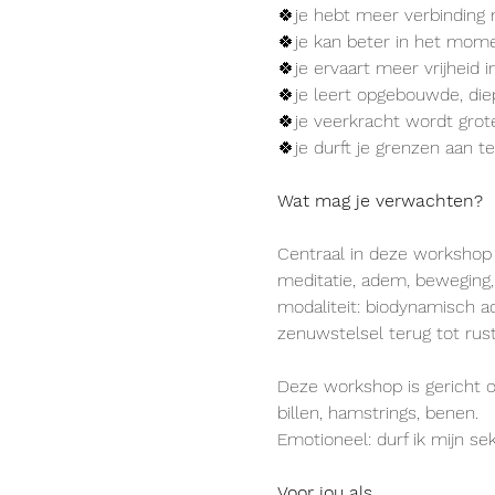
🍀je hebt meer verbinding 
🍀je kan beter in het mome
🍀je ervaart meer vrijheid
🍀je leert opgebouwde, die
🍀je veerkracht wordt grot
🍀je durft je grenzen aan te
Wat mag je verwachten?
Centraal in deze workshop
meditatie, adem, beweging, 
modaliteit: biodynamisch 
zenuwstelsel terug tot rus
Deze workshop is gericht op
billen, hamstrings, benen. 
Emotioneel: durf ik mijn se
Voor jou als