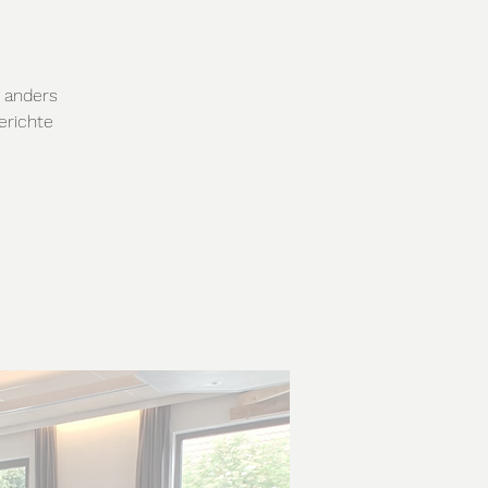
e anders
erichte