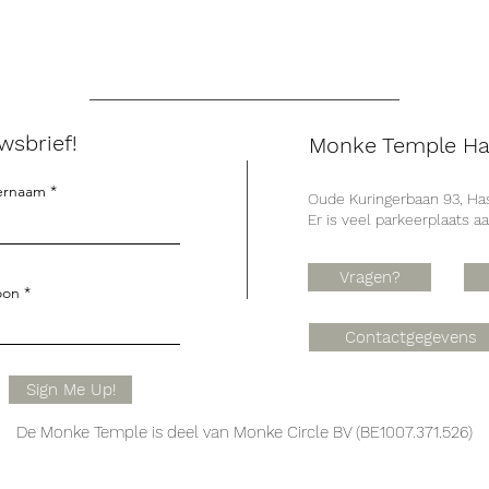
wsbrief!
Monke Temple Ha
ernaam
Oude Kuringerbaan 93, Has
Er is veel parkeerplaats a
Vragen?
oon
Contactgegevens
Sign Me Up!
De Monke Temple is deel van Monke Circle BV (BE1007.371.526)