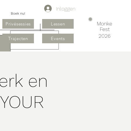
Inloggen
Boek nu!
Monke
Privésessies
Lessen
Fest
2026
Trajecten
Events
erk en
 YOUR