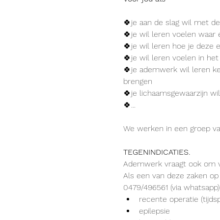
🍀je aan de slag wil met d
🍀je wil leren voelen waar 
🍀je wil leren hoe je deze 
🍀je wil leren voelen in he
🍀je ademwerk wil leren ke
brengen
🍀je lichaamsgewaarzijn wi
🍀...
We werken in een groep va
TEGENINDICATIES.
Ademwerk vraagt ook om vo
Als een van deze zaken op
0479/496561 (via whatsapp)
recente operatie (tijd
epilepsie