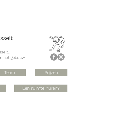
sselt
selt..
an het gebouw.
Team
Prijzen
Een ruimte huren?