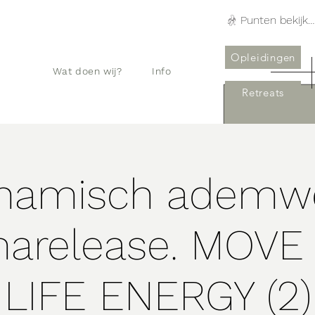
Punten bekijken
Opleidingen
Wat doen wij?
Info
Retreats
namisch ademw
marelease. MOVE
LIFE ENERGY (2)