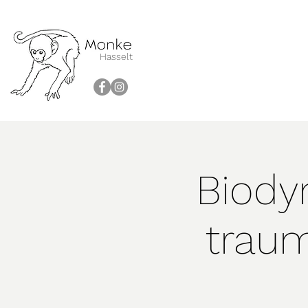
Hasselt
Biody
trau