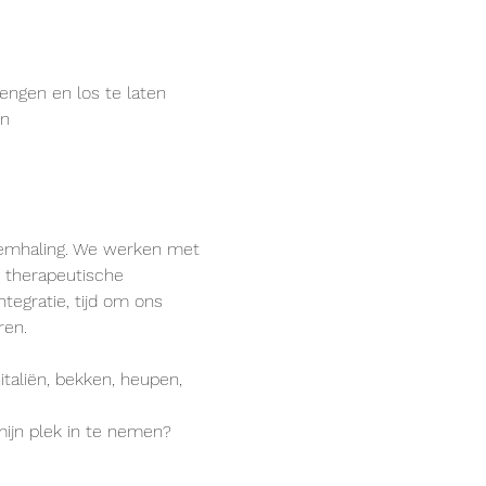
engen en los te laten
en
emhaling. We werken met 
e therapeutische 
ntegratie, tijd om ons 
ren.
taliën, bekken, heupen, 
mijn plek in te nemen?