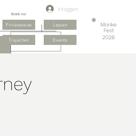
Inloggen
Boek nu!
Monke
Privésessies
Lessen
Fest
2026
Trajecten
Events
rney