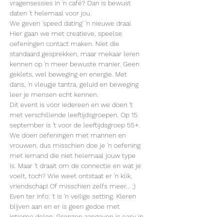
vragensessies in 'n café? Dan is bewust 
daten 't helemaal voor jou.
We geven 'speed dating' 'n nieuwe draai. 
Hier gaan we met creatieve, speelse 
oefeningen contact maken. Niet die 
standaard gesprekken, maar mekaar leren 
kennen op 'n meer bewuste manier. Geen 
geklets, wel beweging en energie. Met 
dans, 'n vleugje tantra, geluid en beweging 
leer je mensen echt kennen.
Dit event is voor iedereen en we doen 't 
met verschillende leeftijdsgroepen. Op 15 
september is 't voor de leeftijdsgroep 55+. 
We doen oefeningen met mannen en 
vrouwen, dus misschien doe je 'n oefening 
met iemand die niet helemaal jouw type 
is. Maar 't draait om de connectie en wat je 
voelt, toch? Wie weet ontstaat er 'n klik, 
vriendschap! Of misschien zelfs meer... ;)
Even ter info: 't is 'n veilige setting. Kleren 
blijven aan en er is geen gedoe met 
intieme delen. Grenzen aangeven is easy in 