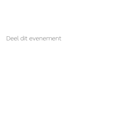
Deel dit evenement
Monke Temple Hasselt
Oude Kuringerbaan 93, Hasselt..
Er is veel parkeerplaats aan het gebouw.