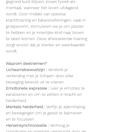
gegrond kunt blijven, zowel fysiek als 
mentaal, wanneer het leven uitdagend 
wordt. Door middel van speelse 
krachttraining en balansoefeningen, vaak in 
groepsvorm, stimuleren we je om plezier 
te hebben en je innerlijke kind naar boven 
te laten komen. Deze afwisselende training 
zorgt ervoor dat je sterker en weerbaarder 
wordt. 
Waarom deelnemen? 
Lichaamsbewustzijn : 
Versterk je 
verbinding met je lichaam door elke 
beweging bewust uit te voeren. 
Emotionele expressie : 
Leer je emoties te 
kanaliseren en om te zetten in kracht en 
helderheid.
Mentale helderheid :
 Verfijn je ademhaling 
en bewegingen om je geest te kalmeren 
en te focussen. 
Hersensynchronisatie : 
Verhoog je 
coördinatie en mentale veerkracht door de 