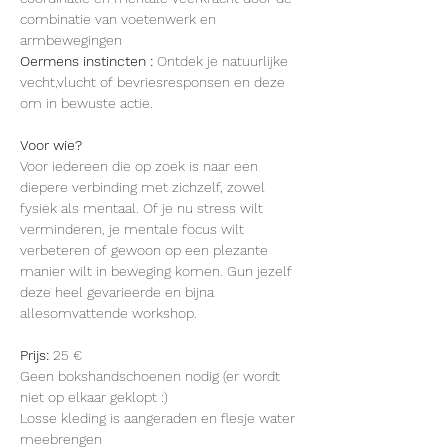
combinatie van voetenwerk en 
armbewegingen 
Oermens instincten : 
Ontdek je natuurlijke 
vecht,vlucht of bevriesresponsen en deze 
om in bewuste actie. 
Voor wie? 
Voor iedereen die op zoek is naar een 
diepere verbinding met zichzelf, zowel 
fysiek als mentaal. Of je nu stress wilt 
verminderen, je mentale focus wilt 
verbeteren of gewoon op een plezante 
manier wilt in beweging komen. Gun jezelf 
deze heel gevarieerde en bijna 
allesomvattende workshop.
Prijs: 
25 €
Geen bokshandschoenen nodig (er wordt 
niet op elkaar geklopt :)
Losse kleding is aangeraden en flesje water 
meebrengen