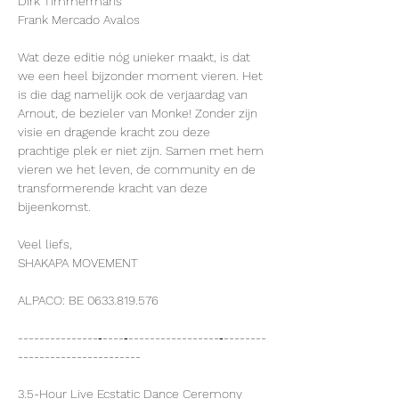
Dirk Timmermans
Frank Mercado Avalos
Wat deze editie nóg unieker maakt, is dat 
we een heel bijzonder moment vieren. Het 
is die dag namelijk ook de verjaardag van 
Arnout, de bezieler van Monke! Zonder zijn 
visie en dragende kracht zou deze 
prachtige plek er niet zijn. Samen met hem 
vieren we het leven, de community en de 
transformerende kracht van deze 
bijeenkomst.
Veel liefs,
SHAKAPA MOVEMENT
ALPACO: BE 0633.819.576
---------------‐----‐-----------------‐--------
-----------------------
3.5-Hour Live Ecstatic Dance Ceremony