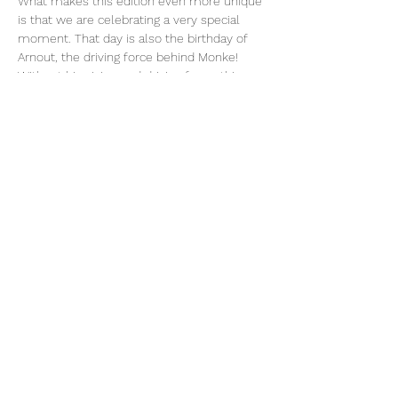
What makes this edition even more unique 
is that we are celebrating a very special 
moment. That day is also the birthday of 
Arnout, the driving force behind Monke! 
Without his vision and driving force, this 
beautiful place would not exist. Together 
with him, we celebrate life, the 
community, and the transformative power 
of this gathering.
Lot of love,
SHAKAPA MOVEMENT
ALPACO: BE 0633.819.576
Deel dit evenement