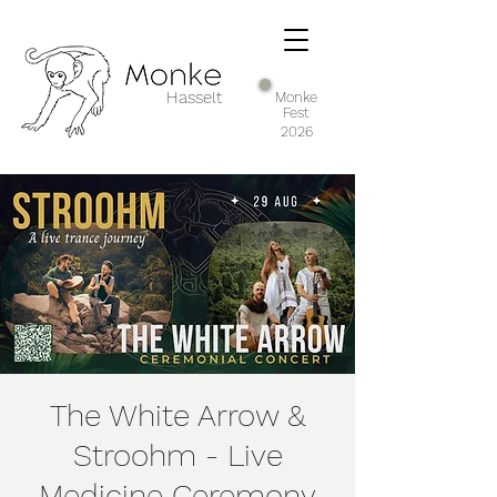
Hasselt
Monke
Fest
2026
The White Arrow &
Stroohm - Live
Medicine Ceremony