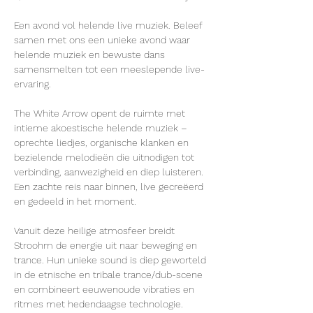
Een avond vol helende live muziek. Beleef 
samen met ons een unieke avond waar 
helende muziek en bewuste dans 
samensmelten tot een meeslepende live-
ervaring.
The White Arrow opent de ruimte met 
intieme akoestische helende muziek – 
oprechte liedjes, organische klanken en 
bezielende melodieën die uitnodigen tot 
verbinding, aanwezigheid en diep luisteren. 
Een zachte reis naar binnen, live gecreëerd 
en gedeeld in het moment.
Vanuit deze heilige atmosfeer breidt 
Stroohm de energie uit naar beweging en 
trance. Hun unieke sound is diep geworteld 
in de etnische en tribale trance/dub-scene 
en combineert eeuwenoude vibraties en 
ritmes met hedendaagse technologie. 