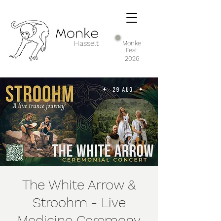
Hasselt
Monke
Fest
2026
The White Arrow &
Stroohm - Live
Medicine Ceremony