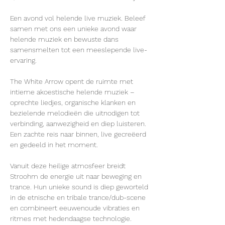
Een avond vol helende live muziek. Beleef 
samen met ons een unieke avond waar 
helende muziek en bewuste dans 
samensmelten tot een meeslepende live-
ervaring.
The White Arrow opent de ruimte met 
intieme akoestische helende muziek – 
oprechte liedjes, organische klanken en 
bezielende melodieën die uitnodigen tot 
verbinding, aanwezigheid en diep luisteren. 
Een zachte reis naar binnen, live gecreëerd 
en gedeeld in het moment.
Vanuit deze heilige atmosfeer breidt 
Stroohm de energie uit naar beweging en 
trance. Hun unieke sound is diep geworteld 
in de etnische en tribale trance/dub-scene 
en combineert eeuwenoude vibraties en 
ritmes met hedendaagse technologie. 