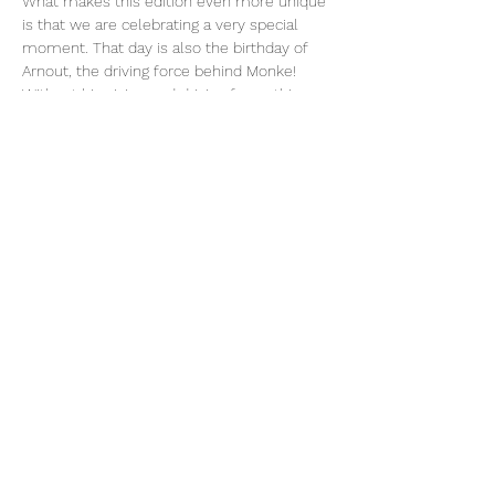
What makes this edition even more unique 
is that we are celebrating a very special 
moment. That day is also the birthday of 
Arnout, the driving force behind Monke! 
Without his vision and driving force, this 
beautiful place would not exist. Together 
with him, we celebrate life, the 
community, and the transformative power 
of this gathering.
Lot of love,
SHAKAPA MOVEMENT
ALPACO: BE 0633.819.576
Deel dit evenement