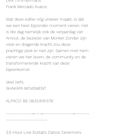
Dirk Timmermans
Frank Mercado Avalos
Wat deze editie nóg unieker maakt, is dat 
we een heel bijzonder moment vieren. Het 
is die dag namelijk ook de verjaardag van 
Arnout, de bezieler van Monke! Zonder zijn 
visie en dragende kracht zou deze 
prachtige plek er niet zijn. Samen met hem 
vieren we het leven, de community en de 
transformerende kracht van deze 
bijeenkomst.
Veel liefs,
SHAKAPA MOVEMENT
ALPACO: BE 0633.819.576
---------------‐----‐-----------------‐--------
-----------------------
3.5-Hour Live Ecstatic Dance Ceremony