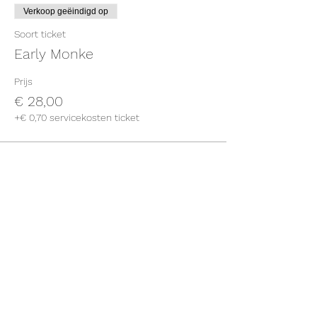
Verkoop geëindigd op
Soort ticket
Early Monke
Prijs
€ 28,00
+€ 0,70 servicekosten ticket
Deel dit evenement