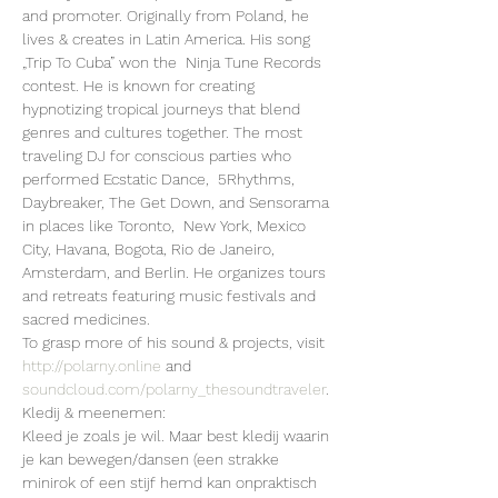
and promoter. Originally from Poland, he 
lives & creates in Latin America. His song 
„Trip To Cuba” won the  Ninja Tune Records 
contest. He is known for creating 
hypnotizing tropical journeys that blend 
genres and cultures together. The most 
traveling DJ for conscious parties who 
performed Ecstatic Dance,  5Rhythms, 
Daybreaker, The Get Down, and Sensorama 
in places like Toronto,  New York, Mexico 
City, Havana, Bogota, Rio de Janeiro, 
Amsterdam, and Berlin. He organizes tours 
and retreats featuring music festivals and 
sacred medicines. 
To grasp more of his sound & projects, visit 
http://polarny.online
 and 
soundcloud.com/polarny_thesoundtraveler
.
Kledij & meenemen:
Kleed je zoals je wil. Maar best kledij waarin 
je kan bewegen/dansen (een strakke 
minirok of een stijf hemd kan onpraktisch 