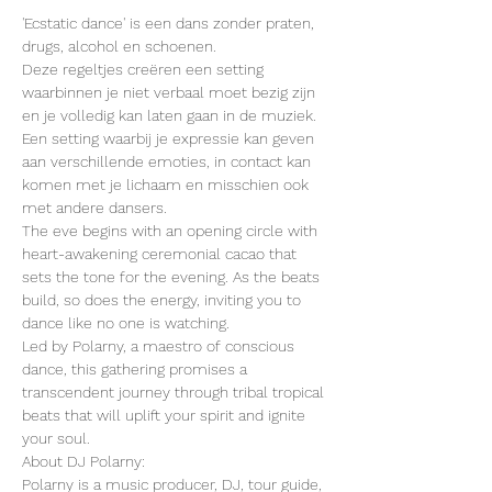
'Ecstatic dance' is een dans zonder praten, 
drugs, alcohol en schoenen. 
Deze regeltjes creëren een setting 
waarbinnen je niet verbaal moet bezig zijn 
en je volledig kan laten gaan in de muziek. 
Een setting waarbij je expressie kan geven 
aan verschillende emoties, in contact kan 
komen met je lichaam en misschien ook 
met andere dansers. 
The eve begins with an opening circle with 
heart-awakening ceremonial cacao that 
sets the tone for the evening. As the beats 
build, so does the energy, inviting you to 
dance like no one is watching. 
Led by Polarny, a maestro of conscious 
dance, this gathering promises a 
transcendent journey through tribal tropical 
beats that will uplift your spirit and ignite 
your soul.
About DJ Polarny:
Polarny is a music producer, DJ, tour guide, 