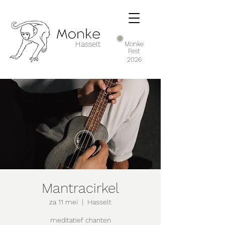
Hasselt
Monke
Fest
2026
Mantracirkel
za 11 mei
  |  
Hasselt
meditatief chanten