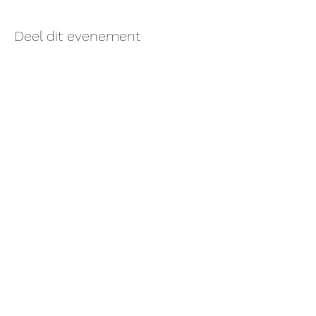
Deel dit evenement
Monke Temple Hasselt
Oude Kuringerbaan 93, Hasselt..
Er is veel parkeerplaats aan het gebouw.
Team
Prijzen
Vragen?