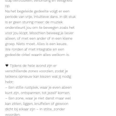
stap vertrouwen, verbinding en veiligheid 
op.
Na het begeleide gedeelte volgt er een 
periode van vrije, intuïtieve dans. In dit stuk 
is er geen sturing meer: de muziek 
ondersteunt jou om te bewegen zoals het 
voor jou klopt. Misschien beweeg je liever 
alleen, of met een ander of in een kleine 
groep. Niets moet. Alles is een keuze.
We ronden af met integratie en een 
gedeelde cirkel waarin alles welkom is.
💗 Tijdens de hele avond zijn er 
verschillende zones voorzien, zodat je 
telkens opnieuw kan kiezen wat jij nodig 
hebt:
– Een stille rustplek, waar je even alleen 
kunt zijn, ontspannen, tot jezelf komen.
– Een zone, waar je niet danst maar wel 
kan zitten, liggen, knuffelen of gewoon 
dicht bij elkaar zijn – in stilte, zonder 
woorden.