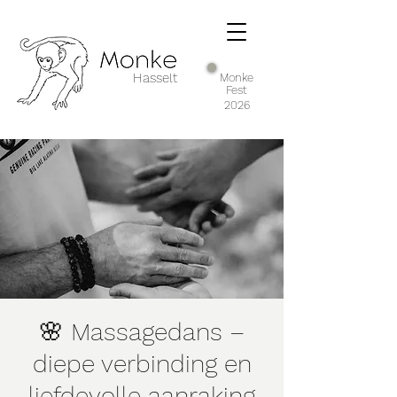
Hasselt
Monke
Fest
2026
🌸 Massagedans –
diepe verbinding en
liefdevolle aanraking