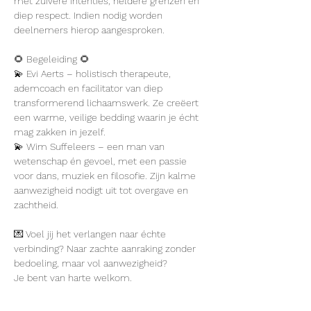
met zuivere intenties, heldere grenzen en 
diep respect. Indien nodig worden 
deelnemers hierop aangesproken.
🌻 Begeleiding 🌻
💫 Evi Aerts – holistisch therapeute, 
ademcoach en facilitator van diep 
transformerend lichaamswerk. Ze creëert 
een warme, veilige bedding waarin je écht 
mag zakken in jezelf.
💫 Wim Suffeleers – een man van 
wetenschap én gevoel, met een passie 
voor dans, muziek en filosofie. Zijn kalme 
aanwezigheid nodigt uit tot overgave en 
zachtheid.
💌 Voel jij het verlangen naar échte 
verbinding? Naar zachte aanraking zonder 
bedoeling, maar vol aanwezigheid?
Je bent van harte welkom.
👉 Wil je meer weten? Neem gerust een 