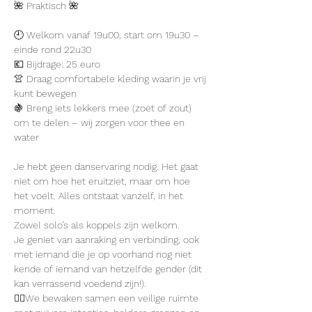
🌺 Praktisch 🌺
🕘 Welkom vanaf 19u00, start om 19u30 – 
einde rond 22u30
💶 Bijdrage: 25 euro
👚 Draag comfortabele kleding waarin je vrij 
kunt bewegen
🍇 Breng iets lekkers mee (zoet of zout) 
om te delen – wij zorgen voor thee en 
water
Je hebt geen danservaring nodig. Het gaat 
niet om hoe het eruitziet, maar om hoe 
het voelt. Alles ontstaat vanzelf, in het 
moment.
Zowel solo’s als koppels zijn welkom.
Je geniet van aanraking en verbinding, ook 
met iemand die je op voorhand nog niet 
kende of iemand van hetzelfde gender (dit 
kan verrassend voedend zijn!).
🧘‍♂️We bewaken samen een veilige ruimte 