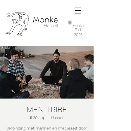
Hasselt
Monke
Fest
2026
MEN TRIBE
di 30 sep
  |  
Hasselt
Verbinding met mannen en met jezelf door