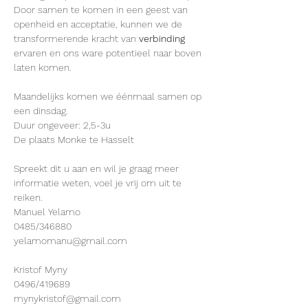
Door samen te komen in een geest van 
openheid en acceptatie, kunnen we de 
transformerende kracht van 
verbinding
ervaren en ons ware potentieel naar boven 
laten komen.
Maandelijks komen we éénmaal samen op 
een dinsdag.
Duur ongeveer: 2,5-3u
De plaats Monke te Hasselt
Spreekt dit u aan en wil je graag meer 
informatie weten, voel je vrij om uit te 
reiken.
Manuel Yelamo
0485/346880
yelamomanu@gmail.com
Kristof Myny
0496/419689
mynykristof@gmail.com