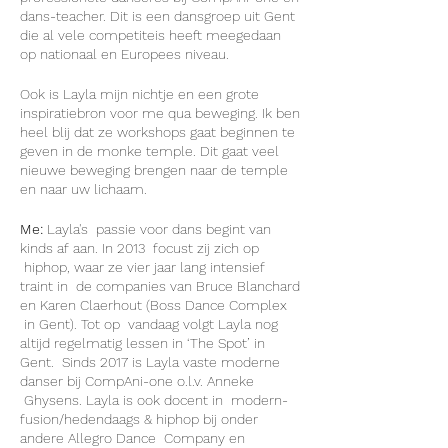
dans-teacher. Dit is een dansgroep uit Gent
die al vele competiteis heeft meegedaan
op nationaal en Europees niveau.
Ook is Layla mijn nichtje en een grote
inspiratiebron voor me qua beweging. Ik ben
heel blij dat ze workshops gaat beginnen te
geven in de monke temple. Dit gaat veel
nieuwe beweging brengen naar de temple
en naar uw lichaam.
Me:
Layla's passie voor dans begint van
kinds af aan. In 2013 focust zij zich op
hiphop, waar ze vier jaar lang intensief
traint in de companies van Bruce Blanchard
en Karen Claerhout (Boss Dance Complex
in Gent). Tot op vandaag volgt Layla nog
altijd regelmatig lessen in ‘The Spot’ in
Gent. Sinds 2017 is Layla vaste moderne
danser bij CompAni-one o.l.v. Anneke
Ghysens. Layla is ook docent in modern-
fusion/hedendaags & hiphop bij onder
andere Allegro Dance Company en