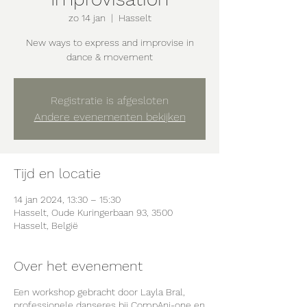
zo 14 jan
  |  
Hasselt
New ways to express and improvise in
dance & movement
Registratie is afgesloten
Andere evenementen bekijken
Tijd en locatie
14 jan 2024, 13:30 – 15:30
Hasselt, Oude Kuringerbaan 93, 3500
Hasselt, België
Over het evenement
Een workshop gebracht door Layla Bral,
professionele danseres bij CompAni-one en