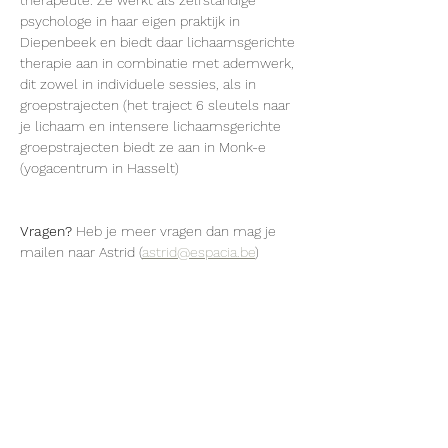
therapeute. Ze werkt als zelfstandige 
psychologe in haar eigen praktijk in 
Diepenbeek en biedt daar lichaamsgerichte 
therapie aan in combinatie met ademwerk, 
dit zowel in individuele sessies, als in 
groepstrajecten (het traject 6 sleutels naar 
je lichaam en intensere lichaamsgerichte 
groepstrajecten biedt ze aan in Monk-e 
(yogacentrum in Hasselt)
Vragen? 
Heb je meer vragen dan mag je 
mailen naar Astrid (
astrid@espacia.be
)
Deel dit evenement