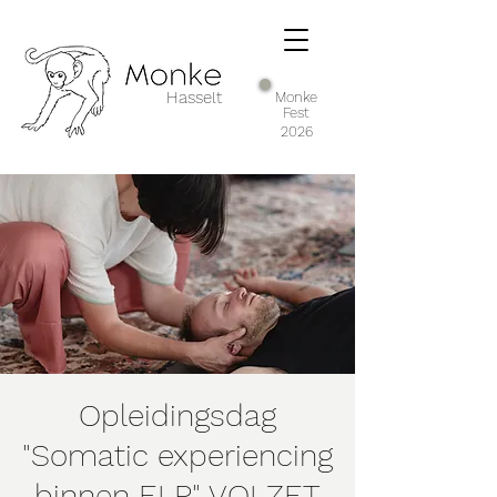
Hasselt
Monke
Fest
2026
Opleidingsdag
"Somatic experiencing
binnen ELP" VOLZET