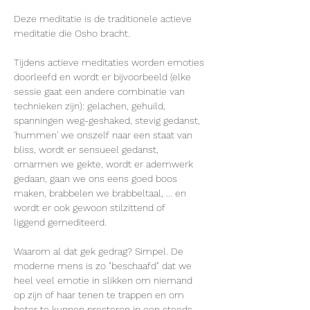
Deze meditatie is de traditionele actieve 
meditatie die Osho bracht.
Tijdens actieve meditaties worden emoties 
doorleefd en wordt er bijvoorbeeld (elke 
sessie gaat een andere combinatie van 
technieken zijn): gelachen, gehuild, 
spanningen weg-geshaked, stevig gedanst, 
'hummen' we onszelf naar een staat van 
bliss, wordt er sensueel gedanst, 
omarmen we gekte, wordt er ademwerk 
gedaan, gaan we ons eens goed boos 
maken, brabbelen we brabbeltaal, ... en 
wordt er ook gewoon stilzittend of 
liggend gemediteerd.
Waarom al dat gek gedrag? Simpel. De 
moderne mens is zo "beschaafd" dat we 
heel veel emotie in slikken om niemand 
op zijn of haar tenen te trappen en om 
beter te kunnen presteren in een steeds 