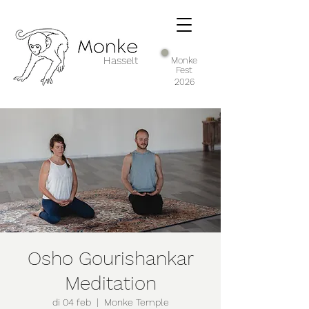
Hasselt
Monke
Fest
2026
Osho Gourishankar
Meditation
di 04 feb
  |  
Monke Temple