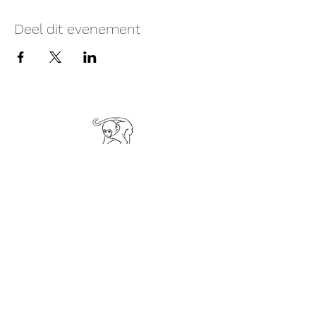
Deel dit evenement
Monke Temple Hasselt
Oude Kuringerbaan 93, Hasselt..
Er is veel parkeerplaats aan het gebouw.
Team
Prijzen
Vragen?
Contactgegevens
Een ruimte huren?