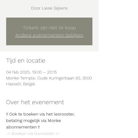
Tickets zijn niet te koop
Andere evenementen bekijken
Tijd en locatie
04 feb 2025, 19:00 – 20:15
Monke Temple, Oude Kuringerbaan 93, 3500
Hasselt, België
Over het evenement
!! Ook te boeken via het lesrooster, 
betaling mogelijk via Monke 
abonnementen !!
-> Boeken via lesrooster <-