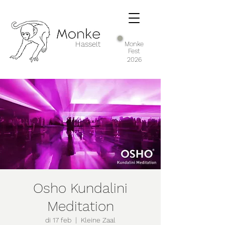
Hasselt
Monke
Fest
2026
Osho Kundalini
Meditation
di 17 feb
  |  
Kleine Zaal