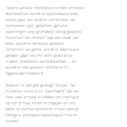
Tijdens actieve meditaties worden emoties 
doorleefd en wordt er bijvoorbeeld (elke 
sessie gaat een andere combinatie van 
technieken zijn): gelachen, gehuild, 
spanningen weg-geshaked, stevig gedanst, 
'hummen' we onszelf naar een staat van 
bliss, wordt er sensueel gedanst, 
omarmen we gekte, wordt er ademwerk 
gedaan, gaan we ons eens goed boos 
maken, brabbelen we brabbeltaal, ... en 
wordt er ook gewoon stilzittend of 
liggend gemediteerd.
Waarom al dat gek gedrag? Simpel. De 
moderne mens is zo "beschaafd" dat we 
heel veel emotie in slikken om niemand 
op zijn of haar tenen te trappen en om 
beter te kunnen presteren in een steeds 
heftigere prestatiemaatschappij mee te 
kunnen.