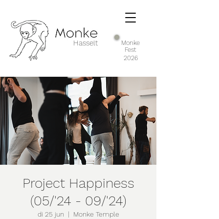
Hasselt
Monke
Fest
2026
Project Happiness
(05/'24 - 09/'24)
di 25 jun
  |  
Monke Temple