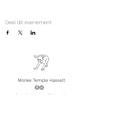
Deel dit evenement
Monke Temple Hasselt
Oude Kuringerbaan 93, Hasselt..
Er is veel parkeerplaats aan het gebouw.
Team
Prijzen
Vragen?