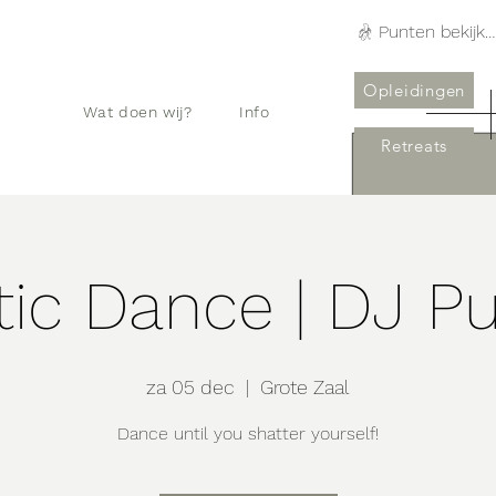
Punten bekijken
Opleidingen
Wat doen wij?
Info
Retreats
tic Dance | DJ P
za 05 dec
  |  
Grote Zaal
Dance until you shatter yourself!