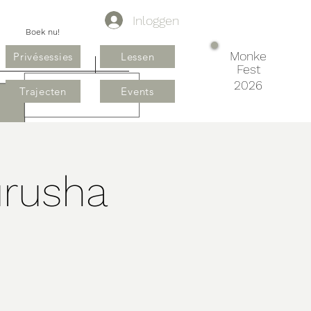
Inloggen
Boek nu!
Monke
Privésessies
Lessen
Fest
2026
Trajecten
Events
urusha