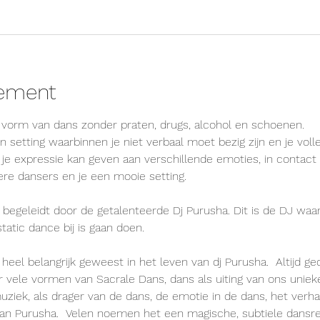
nement
je vorm van dans zonder praten, drugs, alcohol en schoenen.
n setting waarbinnen je niet verbaal moet bezig zijn en je volle
j je expressie kan geven aan verschillende emoties, in contac
re dansers en je een mooie setting.
begeleidt door de getalenteerde Dj Purusha. Dit is de DJ waa
atic dance bij is gaan doen. 
l heel belangrijk geweest in het leven van dj Purusha.  Altijd ged
ar vele vormen van Sacrale Dans, dans als uiting van ons unie
uziek, als drager van de dans, de emotie in de dans, het verhaa
s van Purusha.  Velen noemen het een magische, subtiele dansr