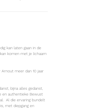
dig kan laten gaan in de 
t kan komen met je lichaam 
r Arnout meer dan 10 jaar 
anst, bijna alles gedanst, 
ke en authentieke Bewust 
l.  Al die ervaring bundelt 
eis, met diepgang en 