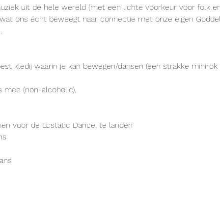
uziek uit de hele wereld (met een lichte voorkeur voor folk e
, wat ons écht beweegt naar connectie met onze eigen Goddeli
.
 best kledij waarin je kan bewegen/dansen (een strakke minirok 
 mee (non-alcoholic).
en voor de Ecstatic Dance, te landen
ns
dans