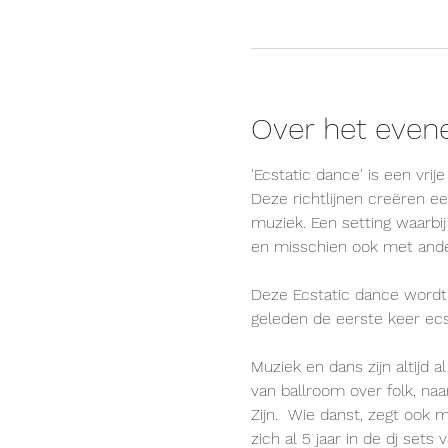
Over het eve
'Ecstatic dance' is een vri
Deze richtlijnen creëren ee
muziek. Een setting waarbi
en misschien ook met ande
Deze Ecstatic dance wordt 
geleden de eerste keer ecst
Muziek en dans zijn altijd a
van ballroom over folk, na
Zijn.  Wie danst, zegt ook m
zich al 5 jaar in de dj set