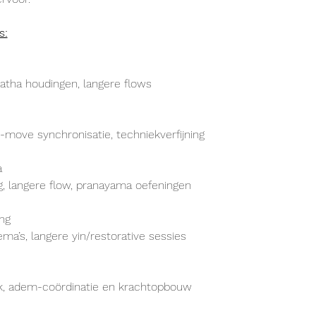
s:
e Hatha houdingen, langere flows
-move synchronisatie, techniekverfijning
a
, langere flow, pranayama oefeningen
ing
ma’s, langere yin/restorative sessies
k, adem-coördinatie en krachtopbouw