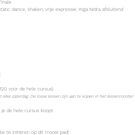
inale
atic dance, shaken, vrije expressie, Yoga Nidra afsluitend
t
120 voor de hele cursus). 
 niet elke zaterdag. De losse lessen zijn aan te kopen in het lessenrooster.
je de hele cursus koopt.
lie te initiëren op dit mooie pad!