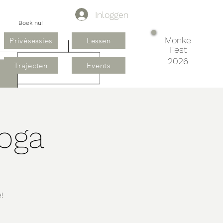
Inloggen
Boek nu!
Monke
Privésessies
Lessen
Fest
2026
Trajecten
Events
Yoga
!