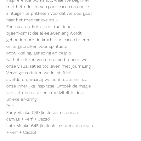
inspirerende workshop, waar we beginnen 
met het drinken van pure cacao om onze 
zintuigen te prikkelen voordat we doorgaan 
naar het meditatieve stuk.
Een cacao cirkel is een traditionele 
bijeenkomst die al eeuwenlang wordt 
gehouden om de kracht van cacao te eren 
en te gebruiken voor spirituele 
ontwikkeling, genezing en begrip.
Na het drinken van de cacao brengen we 
onze visualisaties tot leven met journaling. 
Vervolgens duiken we in intuïtief 
schilderen, waarbij we echt luisteren naar 
onze innerlijke inspiratie. Ontdek de magie 
van zelfexpressie en creativiteit in deze 
unieke ervaring!
Prijs: 
Early Monke €40 (inclusief materiaal 
canvas + verf + Cacao)
Late Monke €45 (inclusief materiaal canvas 
+ verf + Cacao)