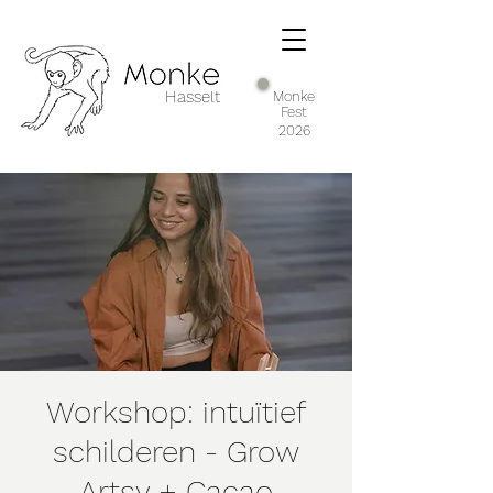
Hasselt
Monke
Fest
2026
Workshop: intuïtief
schilderen - Grow
Artsy + Cacao