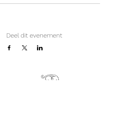
Deel dit evenement
Monke Temple Hasselt
Oude Kuringerbaan 93, Hasselt..
Er is veel parkeerplaats aan het gebouw.