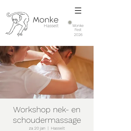
Hasselt
Monke
Fest
2026
Workshop nek- en
schoudermassage
za 20 jan
  |  
Hasselt