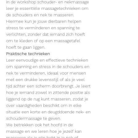
In de workshop schouder- en nekmassage 
leer je essentiële massagetechnieken om 
de schouders en nek te masseren. 
Hiermee kun je jouw dierbaren helpen 
stress te verminderen en spanning te 
verlichten, zonder dat iemand zich hoeft 
om te kleden of op een massagetafel 
hoeft te gaan liggen.
Praktische technieken
Leer eenvoudige en effectieve technieken 
om spanning en stress in de schouders en 
nek te verminderen, ideaal voor mensen 
met een drukke levensstijl of als je veel 
tijd achter een scherm doorbrengt. Je leert 
hoe je iemand zowel in zittende positie als 
liggend op de rug kunt masseren, zodat je 
over vaardigheden beschikt om in elke 
situatie een korte en deugddoende nek- en 
schoudermassage te geven.
We betrekken ook het hoofd in de 
massage en we leren hoe je jezelf kan 
masseren als je pijn hebt in je nek of 