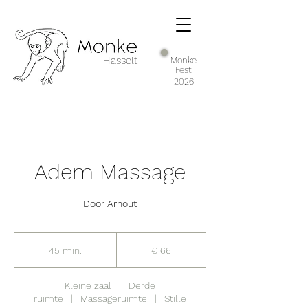
Hasselt
Monke
Fest
2026
Adem Massage
Door Arnout
66
euro
45 min.
4
€ 66
5
m
Kleine zaal
|
Derde
i
ruimte
|
Massageruimte
|
Stille
n