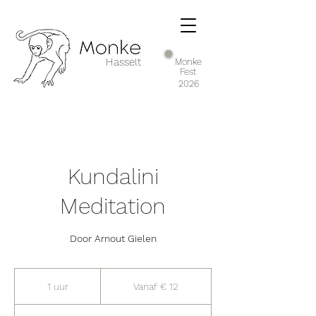
Hasselt
Monke
Fest
2026
Kundalini
Meditation
Door Arnout Gielen
Vanaf
12
1 uur
1
Vanaf € 12
euro
u
u