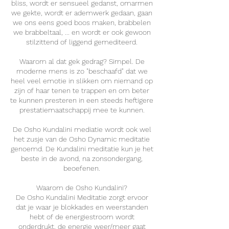
bliss, wordt er sensueel gedanst, omarmen
we gekte, wordt er ademwerk gedaan, gaan
we ons eens goed boos maken, brabbelen
we brabbeltaal, ... en wordt er ook gewoon
stilzittend of liggend gemediteerd.
Waarom al dat gek gedrag? Simpel. De
moderne mens is zo "beschaafd" dat we
heel veel emotie in slikken om niemand op
zijn of haar tenen te trappen en om beter
te kunnen presteren in een steeds heftigere
prestatiemaatschappij mee te kunnen.
De Osho Kundalini mediatie wordt ook wel
het zusje van de Osho Dynamic meditatie
genoemd. De Kundalini meditatie kun je het
beste in de avond, na zonsondergang,
beoefenen.
Waarom de Osho Kundalini?
De Osho Kundalini Meditatie zorgt ervoor
dat je waar je blokkades en weerstanden
hebt of de energiestroom wordt
onderdrukt, de energie weer/meer gaat