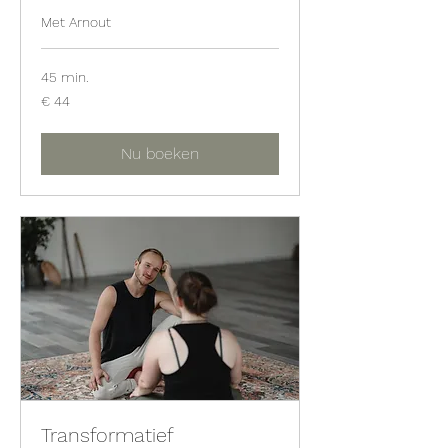
Met Arnout
45 min.
44
€ 44
euro
Nu boeken
Transformatief